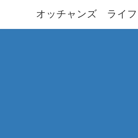
コ
ナ
ン
ビ
オッチャンズ ライフ
テ
ゲ
ン
ー
ツ
シ
へ
ョ
ス
ン
キ
に
ッ
移
プ
動