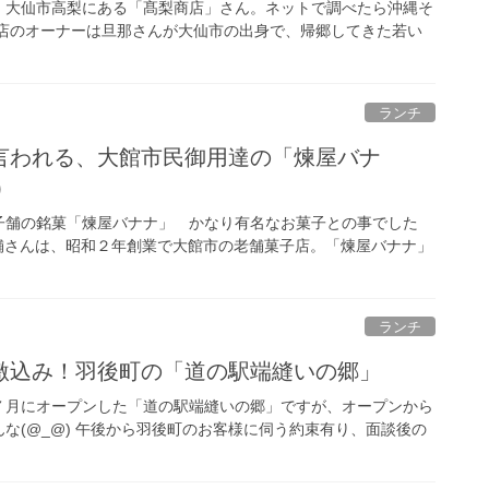
、大仙市高梨にある「髙梨商店」さん。ネットで調べたら沖縄そ
お店のオーナーは旦那さんが大仙市の出身で、帰郷してきた若い
ランチ
言われる、大館市民御用達の「煉屋バナ
)
子舗の銘菓「煉屋バナナ」 かなり有名なお菓子との事でした
子舗さんは、昭和２年創業で大館市の老舗菓子店。「煉屋バナナ」
ランチ
激込み！羽後町の「道の駅端縫いの郷」
７月にオープンした「道の駅端縫いの郷」ですが、オープンから
な(@_@) 午後から羽後町のお客様に伺う約束有り、面談後の