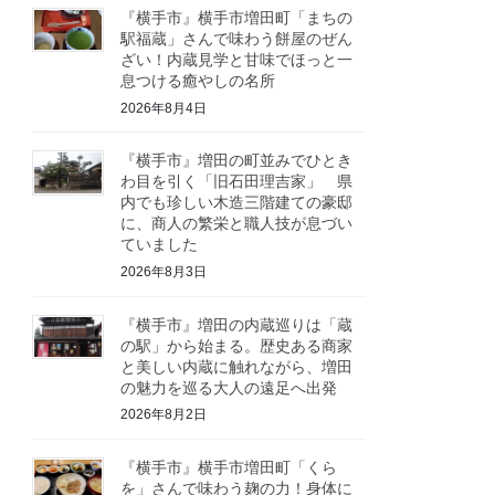
『横手市』横手市増田町「まちの
駅福蔵」さんで味わう餅屋のぜん
ざい！内蔵見学と甘味でほっと一
息つける癒やしの名所
2026年8月4日
『横手市』増田の町並みでひとき
わ目を引く「旧石田理吉家」 県
内でも珍しい木造三階建ての豪邸
に、商人の繁栄と職人技が息づい
ていました
2026年8月3日
『横手市』増田の内蔵巡りは「蔵
の駅」から始まる。歴史ある商家
と美しい内蔵に触れながら、増田
の魅力を巡る大人の遠足へ出発
2026年8月2日
『横手市』横手市増田町「くら
を」さんで味わう麹の力！身体に