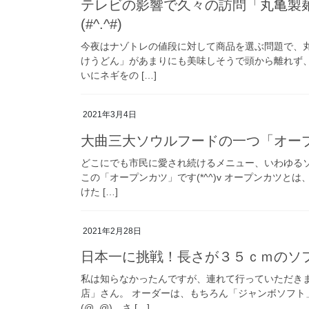
テレビの影響で久々の訪問「丸亀製
(#^.^#)
今夜はナゾトレの値段に対して商品を選ぶ問題で、
けうどん」があまりにも美味しそうで頭から離れず
いにネギをの […]
2021年3月4日
大曲三大ソウルフードの一つ「オープン
どこにでも市民に愛され続けるメニュー、いわゆる
この「オープンカツ」です(*^^)v オープンカツ
けた […]
2021年2月28日
日本一に挑戦！長さが３５ｃｍのソフ
私は知らなかったんですが、連れて行っていただき
店」さん。 オーダーは、もちろん「ジャンボソフ
(@_@) さ […]