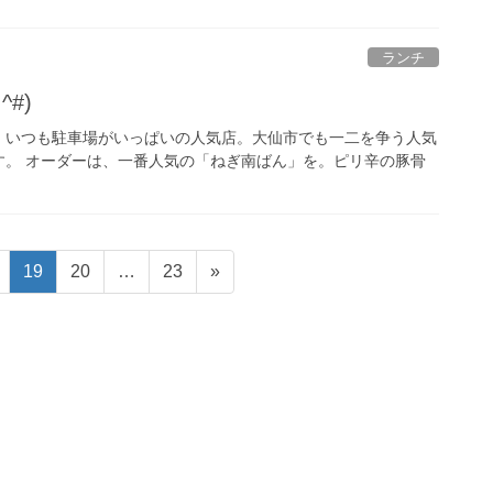
ランチ
#)
。いつも駐車場がいっぱいの人気店。大仙市でも一二を争う人気
す。 オーダーは、一番人気の「ねぎ南ばん」を。ピリ辛の豚骨
固
固
固
19
20
…
23
»
定
定
定
ペ
ペ
ペ
ー
ー
ー
ジ
ジ
ジ