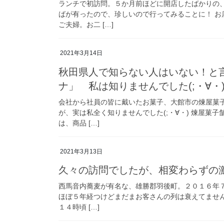
ランチで初訪問。５か月前ほどに開店したばかりの
ばが有ったので、珍しいので行ってみることに！ 
ご夫婦。お二 […]
2021年3月14日
秋田県人で知らない人はいない！と
ナ」 私は知りませんでした(;・∀・
会社から社員の皆に戴いたお菓子、大館市の煉屋菓
が、実は私全く知りませんでした(;・∀・) 煉屋菓
は、商品 […]
2021年3月13日
久々の訪問でしたが、相変わらずの
西馬音内蕎麦が有名な、雄勝郡羽後町。２０１６年
ほぼ５年経つけどまだまお客さんの列は衰えてません
１４時頃 […]