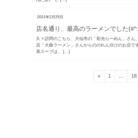
2021年2月25日
店名通り、最高のラーメンでした(#^.^
久々訪問のこちら、大仙市の「彩光らーめん」さん
店「大曲ラーメン」さんからののれん分けのお店で
系スープは、 […]
投
固
固
«
1
…
18
稿
定
定
ペ
ペ
の
ー
ー
ペ
ジ
ジ
ー
ジ
送