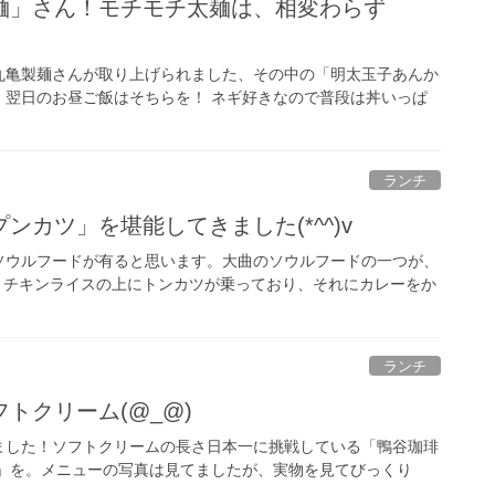
麺」さん！モチモチ太麺は、相変わらず
丸亀製麺さんが取り上げられました、その中の「明太玉子あんか
、翌日のお昼ご飯はそちらを！ ネギ好きなので普段は丼いっぱ
ランチ
カツ」を堪能してきました(*^^)v
ソウルフードが有ると思います。大曲のソウルフードの一つが、
とは、チキンライスの上にトンカツが乗っており、それにカレーをか
ランチ
トクリーム(@_@)
ました！ソフトクリームの長さ日本一に挑戦している「鴨谷珈琲
ト」を。メニューの写真は見てましたが、実物を見てびっくり