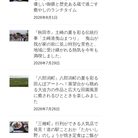
優しい御膳と歴史ある蔵で過ごす
癒やしのランチタイム
2026年8月1日
『秋田市』土崎の夏を彩る伝統行
事「土崎港曳山まつり」 曳山が
我が家の前に並ぶ特別な景色と、
地域に受け継がれる熱気を今年も
満喫しました。
2026年7月29日
『八郎潟町』八郎潟町の夏を彩る
田んぼアートへ！展望台から眺め
る大迫力の作品と広大な田園風景
に癒されるひとときを楽しみまし
た
2026年7月26日
『三種町』行列ができる人気店で
発見！道の駅ことおか『たかいし
野』のしょうが焼き定食はご飯が