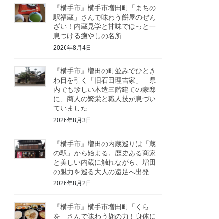
『横手市』横手市増田町「まちの
駅福蔵」さんで味わう餅屋のぜん
ざい！内蔵見学と甘味でほっと一
息つける癒やしの名所
2026年8月4日
『横手市』増田の町並みでひとき
わ目を引く「旧石田理吉家」 県
内でも珍しい木造三階建ての豪邸
に、商人の繁栄と職人技が息づい
ていました
2026年8月3日
『横手市』増田の内蔵巡りは「蔵
の駅」から始まる。歴史ある商家
と美しい内蔵に触れながら、増田
の魅力を巡る大人の遠足へ出発
2026年8月2日
『横手市』横手市増田町「くら
を」さんで味わう麹の力！身体に