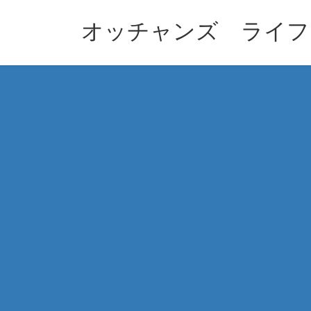
コ
ナ
ン
ビ
オッチャンズ ライフ
テ
ゲ
ン
ー
ツ
シ
へ
ョ
ス
ン
キ
に
ッ
移
プ
動