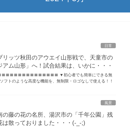
日常
ブリッツ秋田のアウエイ山形戦で、天童市の
ジアム山形」へ！試合結果は、いかに・・・
〓〓〓〓〓〓〓〓〓〓〓〓〓〓〓 ▼初心者でも簡単にできる無
ソフトのような高度な機能を、無制限・ロゴなしで使える！！
風景
南の藤の花の名所、湯沢市の「千年公園」残
は散っておりました・・・(-_-;)