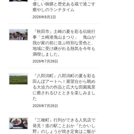
優しい御膳と歴史ある蔵で過ごす
癒やしのランチタイム
2026年8月1日
『秋田市』土崎の夏を彩る伝統行
事「土崎港曳山まつり」 曳山が
我が家の前に並ぶ特別な景色と、
地域に受け継がれる熱気を今年も
満喫しました。
2026年7月29日
『八郎潟町』八郎潟町の夏を彩る
田んぼアートへ！展望台から眺め
る大迫力の作品と広大な田園風景
に癒されるひとときを楽しみまし
た
2026年7月26日
『三種町』行列ができる人気店で
発見！道の駅ことおか『たかいし
野』のしょうが焼き定食はご飯が