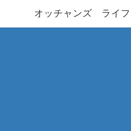
コ
ナ
ン
ビ
オッチャンズ ライフ
テ
ゲ
ン
ー
ツ
シ
へ
ョ
ス
ン
キ
に
ッ
移
プ
動