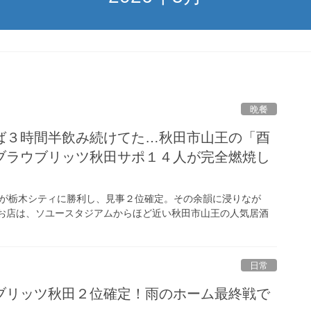
晩餐
ば３時間半飲み続けてた…秋田市山王の「酉
ブラウブリッツ秋田サポ１４人が完全燃焼し
田が栃木シティに勝利し、見事２位確定。その余韻に浸りなが
 お店は、ソユースタジアムからほど近い秋田市山王の人気居酒
日常
ブリッツ秋田２位確定！雨のホーム最終戦で