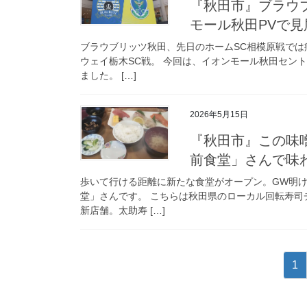
『秋田市』ブラウ
モール秋田PVで見
ブラウブリッツ秋田、先日のホームSC相模原戦で
ウェイ栃木SC戦。 今回は、イオンモール秋田セン
ました。 […]
2026年5月15日
『秋田市』この味
前食堂」さんで味
歩いて行ける距離に新たな食堂がオープン。GW明
堂」さんです。 こちらは秋田県のローカル回転寿
新店舗。太助寿 […]
投
固
1
稿
定
ペ