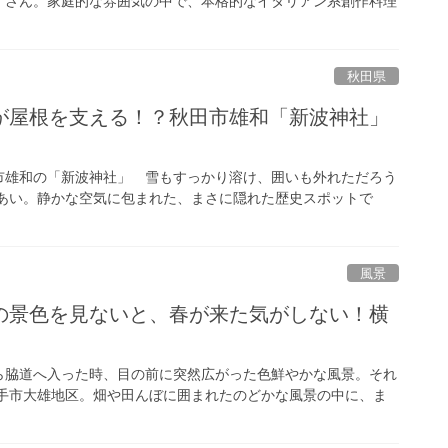
）」さん。家庭的な雰囲気の中で、本格的なイタリアン系創作料理
秋田県
が屋根を支える！？秋田市雄和「新波神社」
市雄和の「新波神社」 雪もすっかり溶け、囲いも外れただろう
山あい。静かな空気に包まれた、まさに隠れた歴史スポットで
風景
の景色を見ないと、春が来た気がしない！横
ら脇道へ入った時、目の前に突然広がった色鮮やかな風景。それ
横手市大雄地区。畑や田んぼに囲まれたのどかな風景の中に、ま