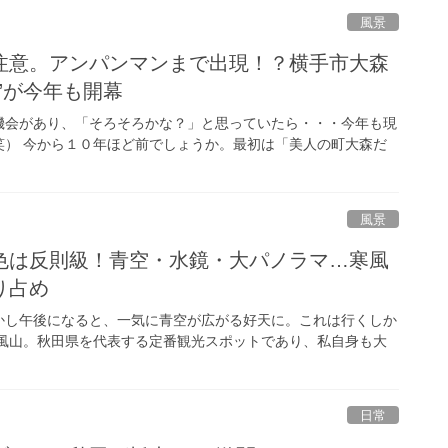
風景
注意。アンパンマンまで出現！？横手市大森
”が今年も開幕
機会があり、「そろそろかな？」と思っていたら・・・今年も現
（笑） 今から１０年ほど前でしょうか。最初は「美人の町大森だ
風景
色は反則級！青空・水鏡・大パノラマ…寒風
り占め
かし午後になると、一気に青空が広がる好天に。これは行くしか
寒風山。秋田県を代表する定番観光スポットであり、私自身も大
日常