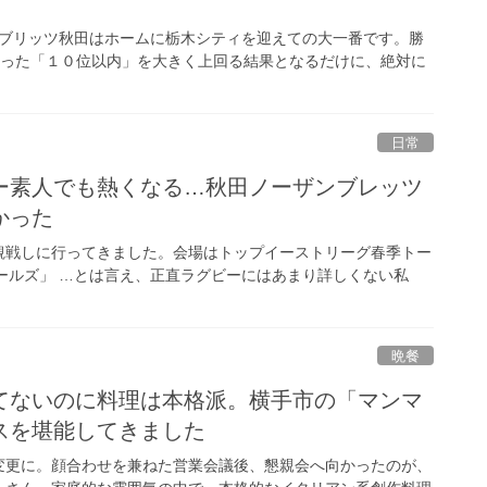
ウブリッツ秋田はホームに栃木シティを迎えての大一番です。勝
だった「１０位以内」を大きく上回る結果となるだけに、絶対に
日常
ー素人でも熱くなる…秋田ノーザンブレッツ
かった
観戦しに行ってきました。会場はトップイーストリーグ春季トー
ールズ」 …とは言え、正直ラグビーにはあまり詳しくない私
晩餐
てないのに料理は本格派。横手市の「マンマ
スを堪能してきました
変更に。顔合わせを兼ねた営業会議後、懇親会へ向かったのが、