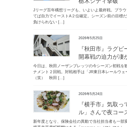
栃木シティ撃破
Jリーグ百年構想リーグも、いよいよ最終戦。ブラ
てば自力でイーストA２位確定。シーズン前の目標
負けられない […]
2026年5月25日
『秋田市』ラグビ
開幕戦の迫力が凄
今日は、秋田ノーザンブレッツの今シーズン初戦を
ナメント２回戦。対戦相手は「JR東日本レールウェ
（笑） 秋田 […]
2026年5月24日
『横手市』気取っ
ル」さんで夜コー
新年度となり、保険会社の異動で当社担当者も一部