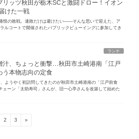
ブリッツ秋田が栃木SCと激闘ドロー！イオン
届けた一戦
は痛恨の敗戦。連敗だけは避けたい――そんな思いで迎えた、ア
トラルコートで開催されたパブリックビューイングに参加してき
ランチ
噌汁、ちょっと衝撃…秋田市土崎港南「江戸
わう本物志向の定食
け、ようやく初訪問してきたのが秋田市土崎港南の「江戸前食
司チェーン「太助寿司」さんが、旧一心亭さんを改築して始めた
固
固
2
3
»
定
定
ペ
ペ