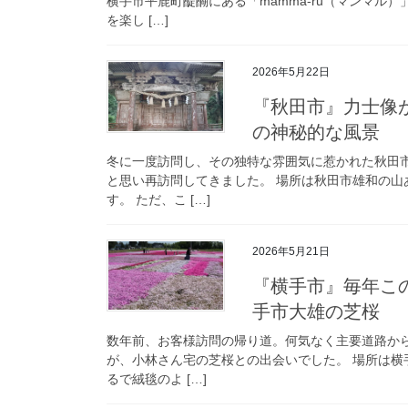
横手市平鹿町醍醐にある「mamma-ru（マンマル
を楽し […]
2026年5月22日
『秋田市』力士像
の神秘的な風景
冬に一度訪問し、その独特な雰囲気に惹かれた秋田
と思い再訪問してきました。 場所は秋田市雄和の
す。 ただ、こ […]
2026年5月21日
『横手市』毎年こ
手市大雄の芝桜
数年前、お客様訪問の帰り道。何気なく主要道路か
が、小林さん宅の芝桜との出会いでした。 場所は
るで絨毯のよ […]