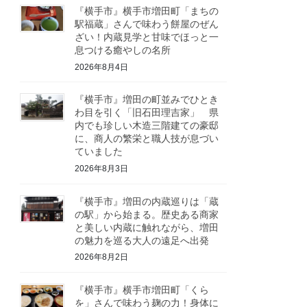
『横手市』横手市増田町「まちの
駅福蔵」さんで味わう餅屋のぜん
ざい！内蔵見学と甘味でほっと一
息つける癒やしの名所
2026年8月4日
『横手市』増田の町並みでひとき
わ目を引く「旧石田理吉家」 県
内でも珍しい木造三階建ての豪邸
に、商人の繁栄と職人技が息づい
ていました
2026年8月3日
『横手市』増田の内蔵巡りは「蔵
の駅」から始まる。歴史ある商家
と美しい内蔵に触れながら、増田
の魅力を巡る大人の遠足へ出発
2026年8月2日
『横手市』横手市増田町「くら
を」さんで味わう麹の力！身体に