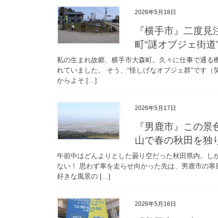
2026年5月18日
『横手市』二度見
町“謎オブジェ街道
私の生まれ故郷、横手市大森町。久々に仕事で通る
れていました。 そう、“怪しげなオブジェ群”です
からよそ […]
2026年5月17日
『男鹿市』この景
山で春の秋田を独
午前中はどんよりとした曇り空だった秋田県内。し
ない！ 思わず車を走らせ向かった先は、男鹿市の
好きな風景の […]
2026年5月16日