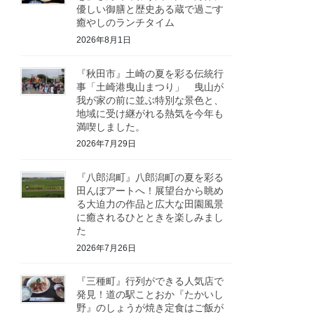
優しい御膳と歴史ある蔵で過ごす
癒やしのランチタイム
2026年8月1日
『秋田市』土崎の夏を彩る伝統行
事「土崎港曳山まつり」 曳山が
我が家の前に並ぶ特別な景色と、
地域に受け継がれる熱気を今年も
満喫しました。
2026年7月29日
『八郎潟町』八郎潟町の夏を彩る
田んぼアートへ！展望台から眺め
る大迫力の作品と広大な田園風景
に癒されるひとときを楽しみまし
た
2026年7月26日
『三種町』行列ができる人気店で
発見！道の駅ことおか『たかいし
野』のしょうが焼き定食はご飯が