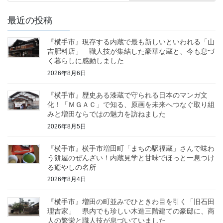
最近の投稿
『横手市』現存する内蔵で最も新しいといわれる「山
吉肥料店」 職人技が集結した豪華な蔵と、今も息づ
く暮らしに感動しました
2026年8月6日
『横手市』歴史ある漆蔵で守られる日本のマンガ文
化！「ＭＧＡＣ」で知る、原画を未来へつなぐ取り組
みと増田ならではの魅力を訪ねました
2026年8月5日
『横手市』横手市増田町「まちの駅福蔵」さんで味わ
う餅屋のぜんざい！内蔵見学と甘味でほっと一息つけ
る癒やしの名所
2026年8月4日
『横手市』増田の町並みでひときわ目を引く「旧石田
理吉家」 県内でも珍しい木造三階建ての豪邸に、商
人の繁栄と職人技が息づいていました