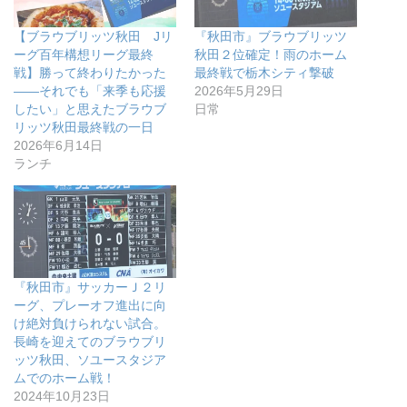
【ブラウブリッツ秋田 Jリ
『秋田市』ブラウブリッツ
ーグ百年構想リーグ最終
秋田２位確定！雨のホーム
戦】勝って終わりたかった
最終戦で栃木シティ撃破
――それでも「来季も応援
2026年5月29日
したい」と思えたブラウブ
日常
リッツ秋田最終戦の一日
2026年6月14日
ランチ
『秋田市』サッカーＪ２リ
ーグ、プレーオフ進出に向
け絶対負けられない試合。
長崎を迎えてのブラウブリ
ッツ秋田、ソユースタジア
ムでのホーム戦！
2024年10月23日