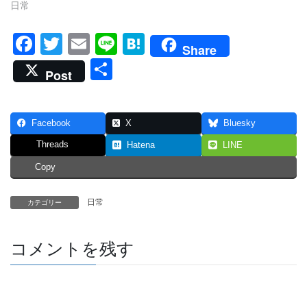
日常
F
T
E
Li
H
Share
a
wi
m
n
at
共
Post
c
tt
ail
e
e
有
e
er
n
Facebook
X
Bluesky
b
a
Threads
Hatena
LINE
o
Copy
o
k
日常
カテゴリー
コメントを残す