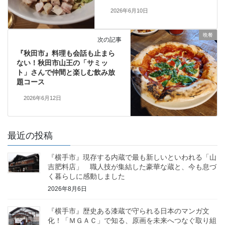
2026年6月10日
晩餐
次の記事
『秋田市』料理も会話も止まら
ない！秋田市山王の「サミッ
ト」さんで仲間と楽しむ飲み放
題コース
2026年6月12日
最近の投稿
『横手市』現存する内蔵で最も新しいといわれる「山
吉肥料店」 職人技が集結した豪華な蔵と、今も息づ
く暮らしに感動しました
2026年8月6日
『横手市』歴史ある漆蔵で守られる日本のマンガ文
化！「ＭＧＡＣ」で知る、原画を未来へつなぐ取り組