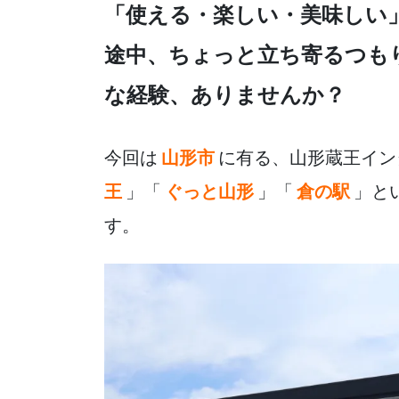
e
er
n
「使える・楽しい・美味しい
b
a
途中、ちょっと立ち寄るつも
o
o
な経験、ありませんか？
k
今回は
山形市
に有る、山形蔵王イン
王
」「
ぐっと山形
」「
倉の駅
」と
す。