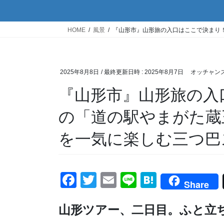
HOME
風景
『山形市』山形旅の入口はここで決まり
2025年8月8日
/ 最終更新日時 :
2025年8月7日
オッチャン
『山形市』山形旅の入
の「道の駅やまがた蔵
を一気に楽しむ三つ巴
F
T
E
Li
H
Share
a
wi
m
n
at
山形ツアー、二日目。ふと立
c
tt
ail
e
e