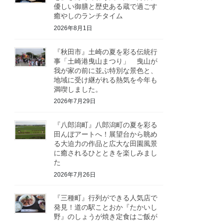
優しい御膳と歴史ある蔵で過ごす
癒やしのランチタイム
2026年8月1日
『秋田市』土崎の夏を彩る伝統行
事「土崎港曳山まつり」 曳山が
我が家の前に並ぶ特別な景色と、
地域に受け継がれる熱気を今年も
満喫しました。
2026年7月29日
『八郎潟町』八郎潟町の夏を彩る
田んぼアートへ！展望台から眺め
る大迫力の作品と広大な田園風景
に癒されるひとときを楽しみまし
た
2026年7月26日
『三種町』行列ができる人気店で
発見！道の駅ことおか『たかいし
野』のしょうが焼き定食はご飯が