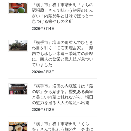
『横手市』横手市増田町「まちの
駅福蔵」さんで味わう餅屋のぜん
ざい！内蔵見学と甘味でほっと一
息つける癒やしの名所
2026年8月4日
『横手市』増田の町並みでひとき
わ目を引く「旧石田理吉家」 県
内でも珍しい木造三階建ての豪邸
に、商人の繁栄と職人技が息づい
ていました
2026年8月3日
『横手市』増田の内蔵巡りは「蔵
の駅」から始まる。歴史ある商家
と美しい内蔵に触れながら、増田
の魅力を巡る大人の遠足へ出発
2026年8月2日
『横手市』横手市増田町「くら
を」さんで味わう麹の力！身体に