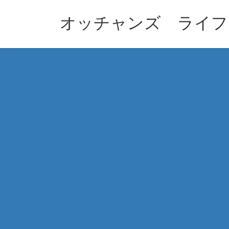
コ
ナ
ン
ビ
オッチャンズ ライフ
テ
ゲ
ン
ー
ツ
シ
へ
ョ
ス
ン
キ
に
ッ
移
プ
動