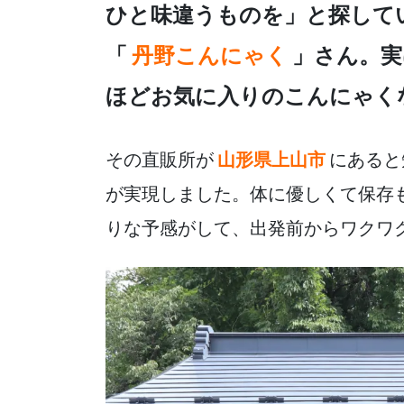
e
er
n
ひと味違うものを」と探して
b
a
「
丹野こんにゃく
」さん。実
o
o
ほどお気に入りのこんにゃく
k
その直販所が
山形県上山市
にあると
が実現しました。体に優しくて保存
りな予感がして、出発前からワクワ