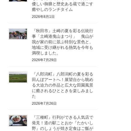
優しい御膳と歴史ある蔵で過ごす
癒やしのランチタイム
2026年8月1日
『秋田市』土崎の夏を彩る伝統行
事「土崎港曳山まつり」 曳山が
我が家の前に並ぶ特別な景色と、
地域に受け継がれる熱気を今年も
満喫しました。
2026年7月29日
『八郎潟町』八郎潟町の夏を彩る
田んぼアートへ！展望台から眺め
る大迫力の作品と広大な田園風景
に癒されるひとときを楽しみまし
た
2026年7月26日
『三種町』行列ができる人気店で
発見！道の駅ことおか『たかいし
野』のしょうが焼き定食はご飯が