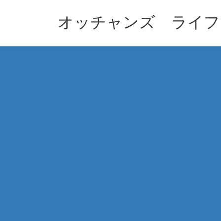
コ
ナ
ン
ビ
オッチャンズ ライフ
テ
ゲ
ン
ー
ツ
シ
へ
ョ
ス
ン
キ
に
ッ
移
プ
動