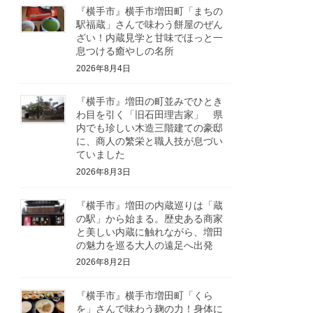
『横手市』横手市増田町「まちの
駅福蔵」さんで味わう餅屋のぜん
ざい！内蔵見学と甘味でほっと一
息つける癒やしの名所
2026年8月4日
『横手市』増田の町並みでひとき
わ目を引く「旧石田理吉家」 県
内でも珍しい木造三階建ての豪邸
に、商人の繁栄と職人技が息づい
ていました
2026年8月3日
『横手市』増田の内蔵巡りは「蔵
の駅」から始まる。歴史ある商家
と美しい内蔵に触れながら、増田
の魅力を巡る大人の遠足へ出発
2026年8月2日
『横手市』横手市増田町「くら
を」さんで味わう麹の力！身体に