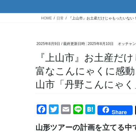
HOME
日常
『上山市』お土産だけじゃもったいない
2025年8月9日
/ 最終更新日時 :
2025年8月10日
オッチャン
『上山市』お土産だけ
富なこんにゃくに感動
山市「丹野こんにゃく
F
T
E
Li
H
Share
a
wi
m
n
at
山形ツアーの計画を立てる中
c
tt
ail
e
e