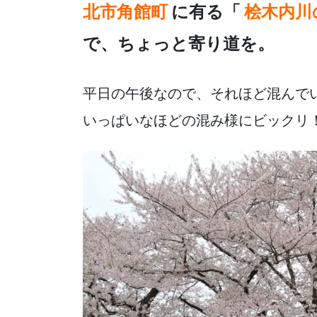
e
er
n
北市角館町
に有る「
桧木内川
b
a
で、ちょっと寄り道を。
o
o
k
平日の午後なので、それほど混んで
いっぱいなほどの混み様にビックリ