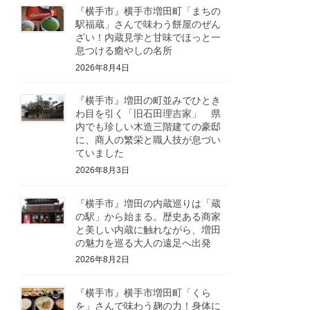
『横手市』横手市増田町「まちの
駅福蔵」さんで味わう餅屋のぜん
ざい！内蔵見学と甘味でほっと一
息つける癒やしの名所
2026年8月4日
『横手市』増田の町並みでひとき
わ目を引く「旧石田理吉家」 県
内でも珍しい木造三階建ての豪邸
に、商人の繁栄と職人技が息づい
ていました
2026年8月3日
『横手市』増田の内蔵巡りは「蔵
の駅」から始まる。歴史ある商家
と美しい内蔵に触れながら、増田
の魅力を巡る大人の遠足へ出発
2026年8月2日
『横手市』横手市増田町「くら
を」さんで味わう麹の力！身体に