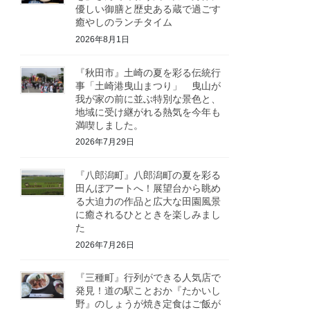
優しい御膳と歴史ある蔵で過ごす
癒やしのランチタイム
2026年8月1日
『秋田市』土崎の夏を彩る伝統行
事「土崎港曳山まつり」 曳山が
我が家の前に並ぶ特別な景色と、
地域に受け継がれる熱気を今年も
満喫しました。
2026年7月29日
『八郎潟町』八郎潟町の夏を彩る
田んぼアートへ！展望台から眺め
る大迫力の作品と広大な田園風景
に癒されるひとときを楽しみまし
た
2026年7月26日
『三種町』行列ができる人気店で
発見！道の駅ことおか『たかいし
野』のしょうが焼き定食はご飯が