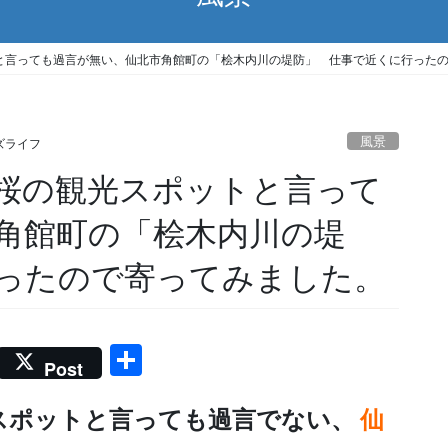
と言っても過言が無い、仙北市角館町の「桧木内川の堤防」 仕事で近くに行った
風景
ズライフ
桜の観光スポットと言って
角館町の「桧木内川の堤
ったので寄ってみました。
共
Post
有
スポットと言っても過言でない、
仙