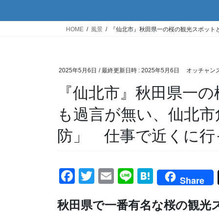
HOME
風景
『仙北市』秋田県一の桜の観光スポット
2025年5月6日
/ 最終更新日時 :
2025年5月6日
オッチャン
『仙北市』秋田県一の
も過言が無い、仙北市
防」 仕事で近くに行
F
T
E
Li
H
Share
a
wi
m
n
at
秋田県で一番有名な桜の観光
c
tt
ail
e
e