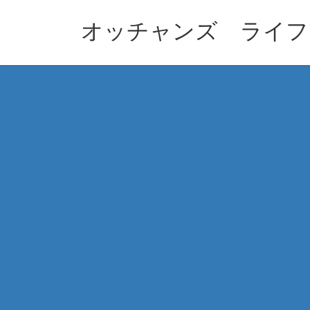
コ
ナ
ン
ビ
オッチャンズ ライフ
テ
ゲ
ン
ー
ツ
シ
へ
ョ
ス
ン
キ
に
ッ
移
プ
動