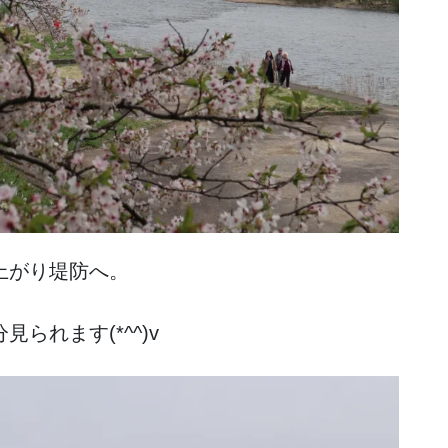
上がり堤防へ。
られます(*^^)v