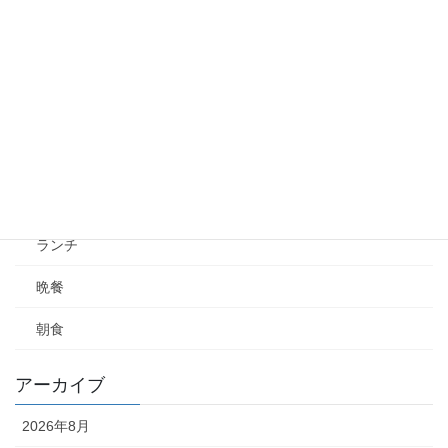
秋田県
東北地方
中部地方
日常
食べ歩き
ランチ
晩餐
朝食
アーカイブ
2026年8月