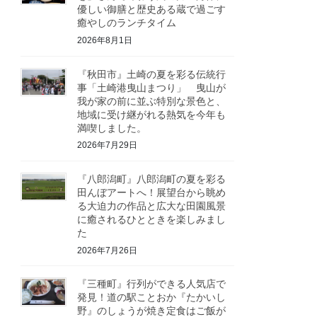
優しい御膳と歴史ある蔵で過ごす
癒やしのランチタイム
2026年8月1日
『秋田市』土崎の夏を彩る伝統行
事「土崎港曳山まつり」 曳山が
我が家の前に並ぶ特別な景色と、
地域に受け継がれる熱気を今年も
満喫しました。
2026年7月29日
『八郎潟町』八郎潟町の夏を彩る
田んぼアートへ！展望台から眺め
る大迫力の作品と広大な田園風景
に癒されるひとときを楽しみまし
た
2026年7月26日
『三種町』行列ができる人気店で
発見！道の駅ことおか『たかいし
野』のしょうが焼き定食はご飯が