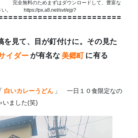
 完全無料のためまずはダウンロードして、豊富な
s://px.a8.net/svt/ejp?
5EZSJ 〓〓〓〓〓〓〓〓〓〓〓〓〓〓〓〓〓〓〓〓〓〓〓〓〓
稿を見て、目が釘付けに。その見た
サイダー
が有名な
美郷町
に有る
「
白いカレーうどん
」 一日１０食限定なの
いました(笑)