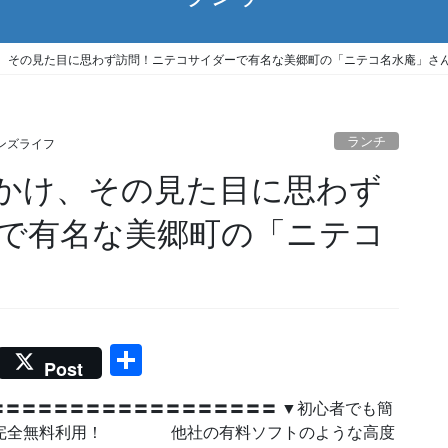
、その見た目に思わず訪問！ニテコサイダーで有名な美郷町の「ニテコ名水庵」さ
ランチ
ンズライフ
かけ、その見た目に思わず
で有名な美郷町の「ニテコ
共
Post
有
〓〓〓〓〓〓〓〓〓〓〓〓〓〓〓〓〓 ▼初心者でも簡
ix】完全無料利用！ 他社の有料ソフトのような高度