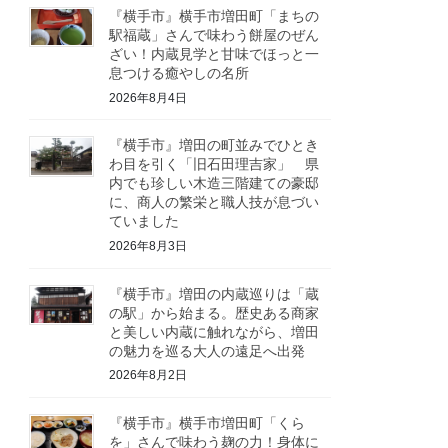
『横手市』横手市増田町「まちの
駅福蔵」さんで味わう餅屋のぜん
ざい！内蔵見学と甘味でほっと一
息つける癒やしの名所
2026年8月4日
『横手市』増田の町並みでひとき
わ目を引く「旧石田理吉家」 県
内でも珍しい木造三階建ての豪邸
に、商人の繁栄と職人技が息づい
ていました
2026年8月3日
『横手市』増田の内蔵巡りは「蔵
の駅」から始まる。歴史ある商家
と美しい内蔵に触れながら、増田
の魅力を巡る大人の遠足へ出発
2026年8月2日
『横手市』横手市増田町「くら
を」さんで味わう麹の力！身体に