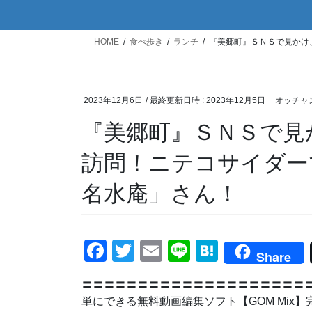
HOME
食べ歩き
ランチ
『美郷町』ＳＮＳで見かけ
2023年12月6日
/ 最終更新日時 :
2023年12月5日
オッチャ
『美郷町』ＳＮＳで見
訪問！ニテコサイダー
名水庵」さん！
F
T
E
Li
H
Share
a
wi
m
n
at
〓〓〓〓〓〓〓〓〓〓〓〓〓〓〓〓〓〓〓〓〓
c
tt
ail
e
e
単にできる無料動画編集ソフト【GOM M