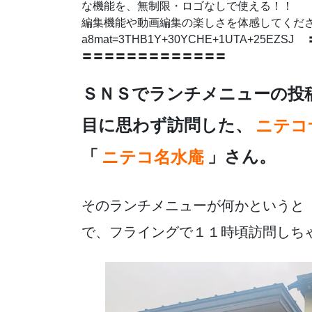
e
er
n
な機能を、無制限・ロゴなしで使える！！
b
a
編集機能や動画編集の楽しさを体感してください。 http
a8mat=3THB1Y+30YCHE+1UTA+2
o
〓〓〓〓〓〓〓〓〓〓〓〓〓
o
k
ＳＮＳでランチメニューの投
目に思わず訪問した、
ニテコ
「
ニテコ名水庵
」さん。
そのランチメニューが何かというと
で、フライングで１１時頃訪問しちゃ