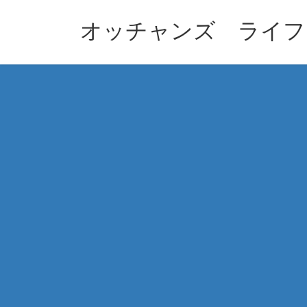
コ
ナ
ン
ビ
オッチャンズ ライフ
テ
ゲ
ン
ー
ツ
シ
へ
ョ
ス
ン
キ
に
ッ
移
プ
動