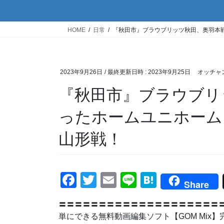
HOME
日常
『秋田市』ブラウブリッツ秋田、奥羽本
2023年9月26日
/ 最終更新日時 :
2023年9月25日
オッチャ
『秋田市』ブラウブリ
ったホームユニホーム
山形戦！
F
T
E
Li
H
Share
a
wi
m
n
at
〓〓〓〓〓〓〓〓〓〓〓〓〓〓〓〓〓〓〓〓〓
c
tt
ail
e
e
単にできる無料動画編集ソフト【GOM M