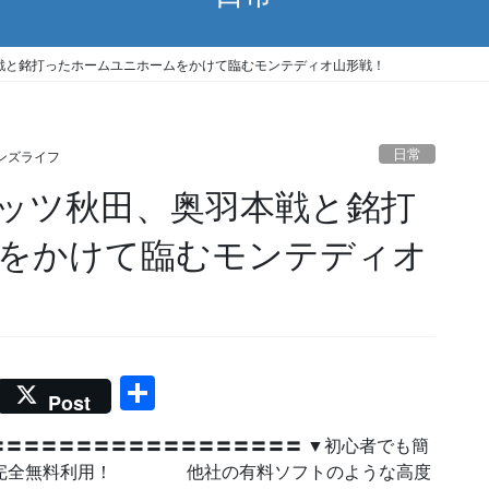
戦と銘打ったホームユニホームをかけて臨むモンテディオ山形戦！
日常
ンズライフ
ッツ秋田、奥羽本戦と銘打
をかけて臨むモンテディオ
共
Post
有
〓〓〓〓〓〓〓〓〓〓〓〓〓〓〓〓〓 ▼初心者でも簡
ix】完全無料利用！ 他社の有料ソフトのような高度