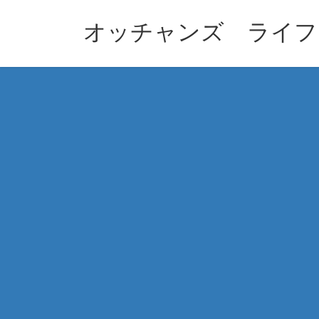
コ
ナ
ン
ビ
オッチャンズ ライフ
テ
ゲ
ン
ー
ツ
シ
へ
ョ
ス
ン
キ
に
ッ
移
プ
動