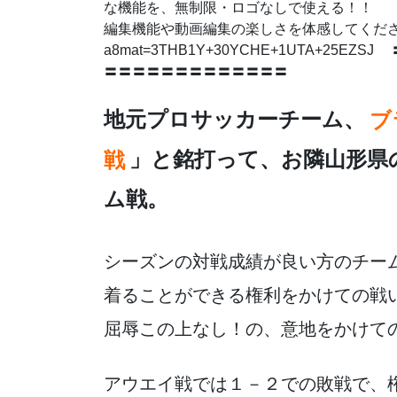
e
er
n
な機能を、無制限・ロゴなしで使える！！
b
a
編集機能や動画編集の楽しさを体感してください。 http
a8mat=3THB1Y+30YCHE+1UTA+2
o
〓〓〓〓〓〓〓〓〓〓〓〓〓
o
k
地元プロサッカーチーム、
ブ
戦
」と銘打って、お隣山形県
ム戦。
シーズンの対戦成績が良い方のチー
着ることができる権利をかけての戦
屈辱この上なし！の、意地をかけて
アウエイ戦では１－２での敗戦で、