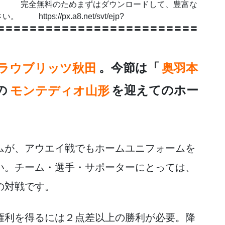
 完全無料のためまずはダウンロードして、豊富な
s://px.a8.net/svt/ejp?
5EZSJ 〓〓〓〓〓〓〓〓〓〓〓〓〓〓〓〓〓〓〓〓〓〓〓〓〓
ラウブリッツ秋田
。今節は「
奥羽本
の
モンテディオ山形
を迎えてのホー
ムが、アウエイ戦でもホームユニフォームを
い。チーム・選手・サポーターにとっては、
の対戦です。
権利を得るには２点差以上の勝利が必要。降