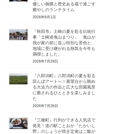
優しい御膳と歴史ある蔵で過ごす
癒やしのランチタイム
2026年8月1日
『秋田市』土崎の夏を彩る伝統行
事「土崎港曳山まつり」 曳山が
我が家の前に並ぶ特別な景色と、
地域に受け継がれる熱気を今年も
満喫しました。
2026年7月29日
『八郎潟町』八郎潟町の夏を彩る
田んぼアートへ！展望台から眺め
る大迫力の作品と広大な田園風景
に癒されるひとときを楽しみまし
た
2026年7月26日
『三種町』行列ができる人気店で
発見！道の駅ことおか『たかいし
野』のしょうが焼き定食はご飯が