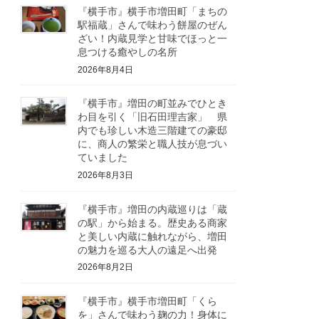
『横手市』横手市増田町「まちの
駅福蔵」さんで味わう餅屋のぜん
ざい！内蔵見学と甘味でほっと一
息つける癒やしの名所
2026年8月4日
『横手市』増田の町並みでひとき
わ目を引く「旧石田理吉家」 県
内でも珍しい木造三階建ての豪邸
に、商人の繁栄と職人技が息づい
ていました
2026年8月3日
『横手市』増田の内蔵巡りは「蔵
の駅」から始まる。歴史ある商家
と美しい内蔵に触れながら、増田
の魅力を巡る大人の遠足へ出発
2026年8月2日
『横手市』横手市増田町「くら
を」さんで味わう麹の力！身体に