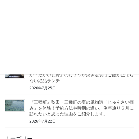
『秋田市』土崎の夏を彩る伝統行事「土崎港曳山まつ
り」 曳山が我が家の前に並ぶ特別な景色と、地域に
受け継がれる熱気を今年も満喫しました。
2026年7月29日
『八郎潟町』八郎潟町の夏を彩る田んぼアートへ！展
望台から眺める大迫力の作品と広大な田園風景に癒さ
れるひとときを楽しみました
2026年7月26日
『三種町』行列ができる人気店で発見！道の駅ことお
か『たかいし野』のしょうが焼き定食はご飯が止まら
ない絶品ランチ
2026年7月25日
『三種町』秋田・三種町の夏の風物詩「じゅんさい摘
み」を体験！予約方法や時期の違い、例年通り６月に
訪れたいと思った理由をご紹介します。
2026年7月22日
カテゴリー