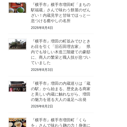
『横手市』横手市増田町「まちの
駅福蔵」さんで味わう餅屋のぜん
ざい！内蔵見学と甘味でほっと一
息つける癒やしの名所
2026年8月4日
『横手市』増田の町並みでひとき
わ目を引く「旧石田理吉家」 県
内でも珍しい木造三階建ての豪邸
に、商人の繁栄と職人技が息づい
ていました
2026年8月3日
『横手市』増田の内蔵巡りは「蔵
の駅」から始まる。歴史ある商家
と美しい内蔵に触れながら、増田
の魅力を巡る大人の遠足へ出発
2026年8月2日
『横手市』横手市増田町「くら
を」さんで味わう麹の力！身体に