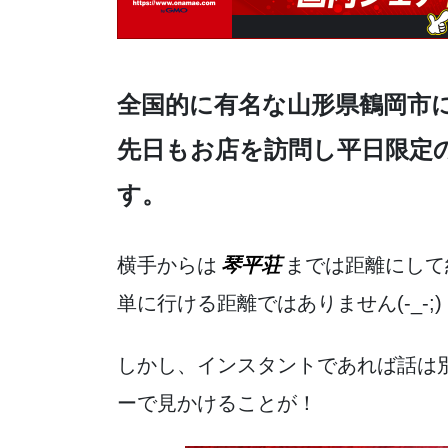
e
er
n
b
a
o
o
全国的に有名な山形県鶴岡市
k
先日もお店を訪問し平日限定
す。
横手からは
琴平荘
までは距離にして
単に行ける距離ではありません(-_-;)
しかし、インスタントであれば話は
ーで見かけることが！