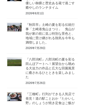
優しい御膳と歴史ある蔵で過ごす
癒やしのランチタイム
2026年8月1日
『秋田市』土崎の夏を彩る伝統行
事「土崎港曳山まつり」 曳山が
我が家の前に並ぶ特別な景色と、
地域に受け継がれる熱気を今年も
満喫しました。
2026年7月29日
『八郎潟町』八郎潟町の夏を彩る
田んぼアートへ！展望台から眺め
る大迫力の作品と広大な田園風景
に癒されるひとときを楽しみまし
た
2026年7月26日
『三種町』行列ができる人気店で
発見！道の駅ことおか『たかいし
野』のしょうが焼き定食はご飯が