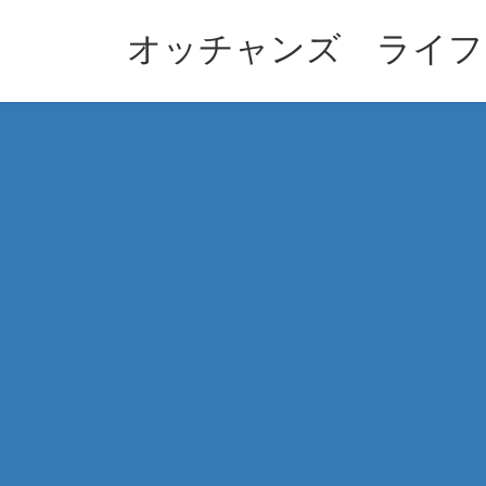
コ
ナ
ン
ビ
オッチャンズ ライフ
テ
ゲ
ン
ー
ツ
シ
へ
ョ
ス
ン
キ
に
ッ
移
プ
動