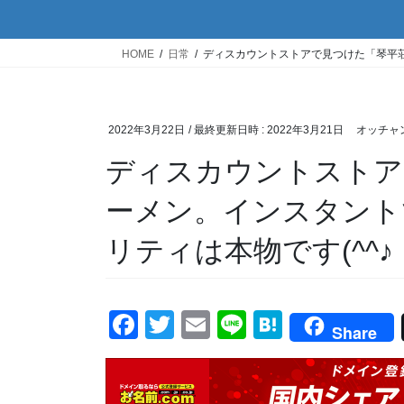
HOME
日常
ディスカウントストアで見つけた「琴平荘
2022年3月22日
/ 最終更新日時 :
2022年3月21日
オッチャ
ディスカウントストア
ーメン。インスタント
リティは本物です(^^♪
F
T
E
Li
H
Share
a
wi
m
n
at
c
tt
ail
e
e