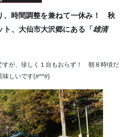
り、時間調整を兼ねて一休み！ 秋
ット、大仙市大沢郷にある「
雄清
ですが、珍しく１台もおらず！ 朝８時頃だ
しいです(#^^#)