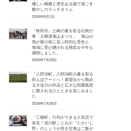
優しい御膳と歴史ある蔵で過ごす
癒やしのランチタイム
2026年8月1日
『秋田市』土崎の夏を彩る伝統行
事「土崎港曳山まつり」 曳山が
我が家の前に並ぶ特別な景色と、
地域に受け継がれる熱気を今年も
満喫しました。
2026年7月29日
『八郎潟町』八郎潟町の夏を彩る
田んぼアートへ！展望台から眺め
る大迫力の作品と広大な田園風景
に癒されるひとときを楽しみまし
た
2026年7月26日
『三種町』行列ができる人気店で
発見！道の駅ことおか『たかいし
野』のしょうが焼き定食はご飯が