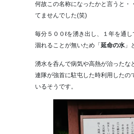
何故この名称になったかと言うと・・・
てませんでした(笑)
毎分５００ℓを湧き出し、１年を通
涸れることが無いため「
延命の水
」
湧水を呑んで病気や高熱が治ったな
連隊が強首に駐屯した時利用したの
いるそうです。