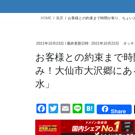
HOME
風景
お客様との約束まで時間が有り、ちょい
2021年10月23日
/ 最終更新日時 :
2021年10月22日
オッチ
お客様との約束まで時
み！大仙市大沢郷にあ
水」
F
T
E
Li
H
Share
a
wi
m
n
at
c
tt
ail
e
e