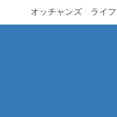
コ
ナ
ン
ビ
オッチャンズ ライフ
テ
ゲ
ン
ー
ツ
シ
へ
ョ
ス
ン
キ
に
ッ
移
プ
動