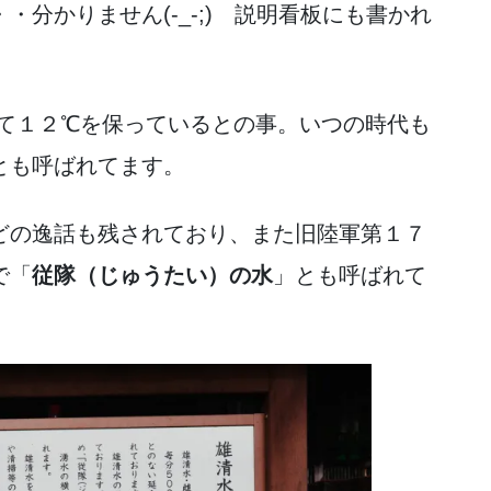
分かりません(-_-;) 説明看板にも書かれ
して１２℃を保っているとの事。いつの時代も
とも呼ばれてます。
どの逸話も残されており、また旧陸軍第１７
で「
従隊（じゅうたい）の水
」とも呼ばれて