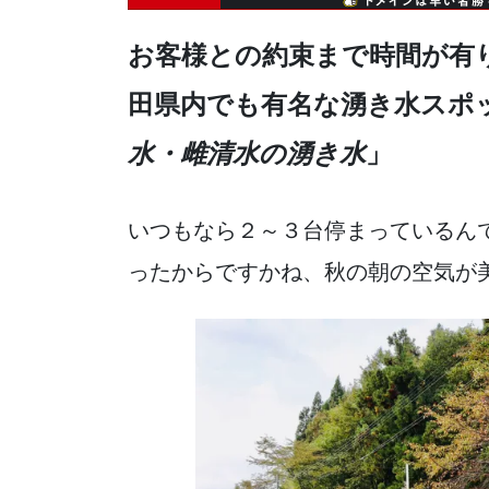
e
er
n
b
a
お客様との約束まで時間が有
o
田県内でも有名な湧き水スポ
o
k
水・雌清水の湧き水
」
いつもなら２～３台停まっているん
ったからですかね、秋の朝の空気が美味