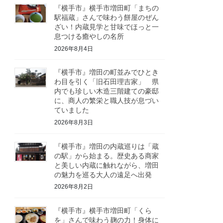
『横手市』横手市増田町「まちの
駅福蔵」さんで味わう餅屋のぜん
ざい！内蔵見学と甘味でほっと一
息つける癒やしの名所
2026年8月4日
『横手市』増田の町並みでひとき
わ目を引く「旧石田理吉家」 県
内でも珍しい木造三階建ての豪邸
に、商人の繁栄と職人技が息づい
ていました
2026年8月3日
『横手市』増田の内蔵巡りは「蔵
の駅」から始まる。歴史ある商家
と美しい内蔵に触れながら、増田
の魅力を巡る大人の遠足へ出発
2026年8月2日
『横手市』横手市増田町「くら
を」さんで味わう麹の力！身体に