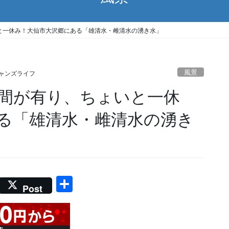
と一休み！大仙市大沢郷にある「雄清水・雌清水の湧き水」
風景
ャンズライフ
間が有り、ちょいと一休
る「雄清水・雌清水の湧き
共
Post
有