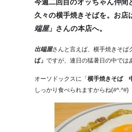
今週二回目のオッちゃん仲間
o
久々の横手焼きそばを。お店
o
k
端屋
」さんの本店へ。
出端屋
さんと言えば、横手焼きそば
ば」
ですが、連日の猛暑日の中では
オーソドックスに「
横手焼きそば 
しっかり食べられますからね(#^.^#)