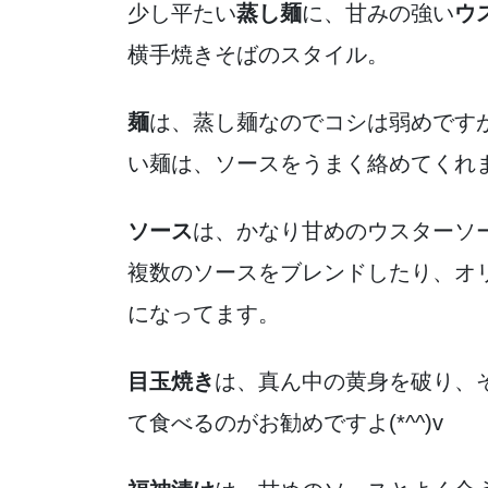
少し平たい
蒸し麺
に、甘みの強い
ウ
横手焼きそばのスタイル。
麺
は
、蒸し麺なのでコシは弱めです
い麺は、ソースをうまく絡めてくれ
ソース
は、かなり甘めのウスターソ
複数のソースをブレンドしたり、オ
になってます。
目玉焼き
は、真ん中の黄身を破り、
て食べるのがお勧めですよ(*^^)v