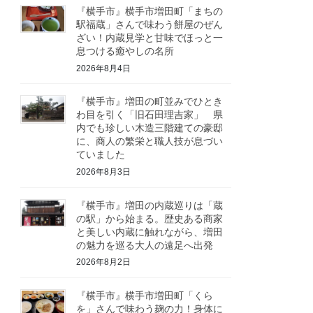
『横手市』横手市増田町「まちの
駅福蔵」さんで味わう餅屋のぜん
ざい！内蔵見学と甘味でほっと一
息つける癒やしの名所
2026年8月4日
『横手市』増田の町並みでひとき
わ目を引く「旧石田理吉家」 県
内でも珍しい木造三階建ての豪邸
に、商人の繁栄と職人技が息づい
ていました
2026年8月3日
『横手市』増田の内蔵巡りは「蔵
の駅」から始まる。歴史ある商家
と美しい内蔵に触れながら、増田
の魅力を巡る大人の遠足へ出発
2026年8月2日
『横手市』横手市増田町「くら
を」さんで味わう麹の力！身体に