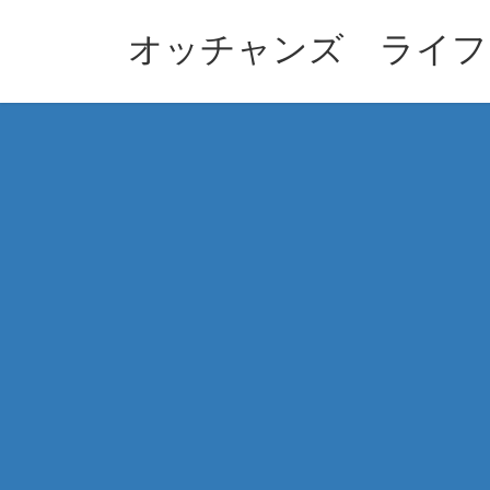
コ
ナ
ン
ビ
オッチャンズ ライフ
テ
ゲ
ン
ー
ツ
シ
へ
ョ
ス
ン
キ
に
ッ
移
プ
動