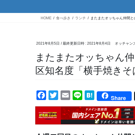
HOME
食べ歩き
ランチ
またまたオッちゃん仲間との
2021年8月5日
/ 最終更新日時 :
2021年8月4日
オッチャン
またまたオッちゃん仲
区知名度「横手焼きそば
F
T
E
Li
H
Share
a
wi
m
n
at
c
tt
ail
e
e
e
er
n
b
a