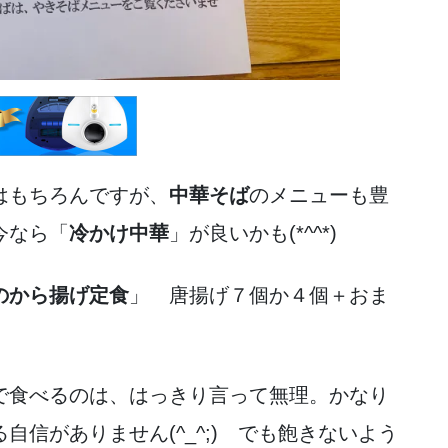
はもちろんですが、
中華そば
のメニューも豊
今なら「
冷かけ中華
」が良いかも(*^^*)
のから揚げ定食
」 唐揚げ７個か４個＋おま
で食べるのは、はっきり言って無理。かなり
信がありません(^_^;) でも飽きないよう