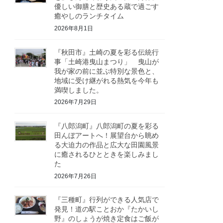
優しい御膳と歴史ある蔵で過ごす
癒やしのランチタイム
2026年8月1日
『秋田市』土崎の夏を彩る伝統行
事「土崎港曳山まつり」 曳山が
我が家の前に並ぶ特別な景色と、
地域に受け継がれる熱気を今年も
満喫しました。
2026年7月29日
『八郎潟町』八郎潟町の夏を彩る
田んぼアートへ！展望台から眺め
る大迫力の作品と広大な田園風景
に癒されるひとときを楽しみまし
た
2026年7月26日
『三種町』行列ができる人気店で
発見！道の駅ことおか『たかいし
野』のしょうが焼き定食はご飯が