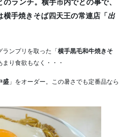
とのランチ。横手市内でとの事で、
は横手焼きそば四天王の常連店「
出
グランプリを取った「
横手黒毛和牛焼きそ
あまり食欲もなく・・・
中盛
」をオーダー。この暑さでも定番品なら