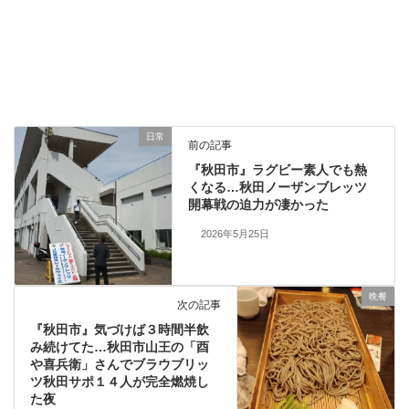
日常
前の記事
『秋田市』ラグビー素人でも熱
くなる…秋田ノーザンブレッツ
開幕戦の迫力が凄かった
2026年5月25日
晩餐
次の記事
『秋田市』気づけば３時間半飲
み続けてた…秋田市山王の「酉
や喜兵衛」さんでブラウブリッ
ツ秋田サポ１４人が完全燃焼し
た夜