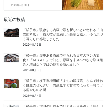
2026年5月30日
最近の投稿
『横手市』現存する内蔵で最も新しいといわれる「山
吉肥料店」 職人技が集結した豪華な蔵と、今も息づ
く暮らしに感動しました
2026年8月6日
『横手市』歴史ある漆蔵で守られる日本のマンガ文
化！「ＭＧＡＣ」で知る、原画を未来へつなぐ取り組
みと増田ならではの魅力を訪ねました
2026年8月5日
『横手市』横手市増田町「まちの駅福蔵」さんで味わ
う餅屋のぜんざい！内蔵見学と甘味でほっと一息つけ
る癒やしの名所
2026年8月4日
『横手市』増田の町並みでひときわ目を引く「旧石田