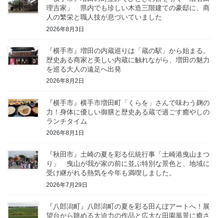
理吉家」 県内でも珍しい木造三階建ての豪邸に、商
人の繁栄と職人技が息づいていました
2026年8月3日
『横手市』増田の内蔵巡りは「蔵の駅」から始まる。
歴史ある商家と美しい内蔵に触れながら、増田の魅力
を巡る大人の遠足へ出発
2026年8月2日
『横手市』横手市増田町「くらを」さんで味わう麹の
力！身体に優しい御膳と歴史ある蔵で過ごす癒やしの
ランチタイム
2026年8月1日
『秋田市』土崎の夏を彩る伝統行事「土崎港曳山まつ
り」 曳山が我が家の前に並ぶ特別な景色と、地域に
受け継がれる熱気を今年も満喫しました。
2026年7月29日
『八郎潟町』八郎潟町の夏を彩る田んぼアートへ！展
望台から眺める大迫力の作品と広大な田園風景に癒さ