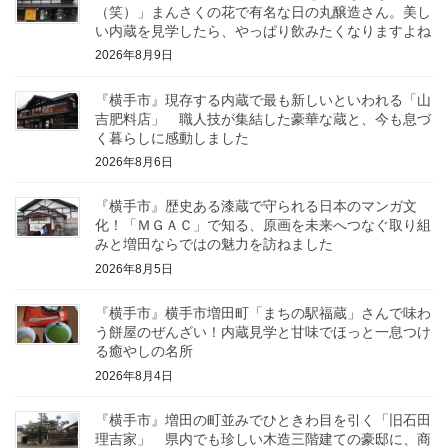
（笑）」まんさくの花で有名な日の丸醸造さん。美し
い内蔵を見学したら、やっぱり飲みたくなりますよね
2026年8月9日
『横手市』現存する内蔵で最も新しいといわれる「山
吉肥料店」 職人技が集結した豪華な蔵と、今も息づ
く暮らしに感動しました
2026年8月6日
『横手市』歴史ある漆蔵で守られる日本のマンガ文
化！「ＭＧＡＣ」で知る、原画を未来へつなぐ取り組
みと増田ならではの魅力を訪ねました
2026年8月5日
『横手市』横手市増田町「まちの駅福蔵」さんで味わ
う餅屋のぜんざい！内蔵見学と甘味でほっと一息つけ
る癒やしの名所
2026年8月4日
『横手市』増田の町並みでひときわ目を引く「旧石田
理吉家」 県内でも珍しい木造三階建ての豪邸に、商