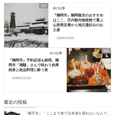
風景
前の記事
『鶴岡市』鶴岡観光のおすすめ
はここ、庄内観光物産館で選ぶ
山形県定番から地元通好みのお
土産
2026年2月8日
晩餐
次の記事
『鶴岡市』予約必須も納得。鶴
岡市「潮騒」さんで味わう肉厚
刺身と絶品料理に酔う夜
2026年2月10日
最近の投稿
『横手市』「ここまで来て日本酒を買わないなんて…