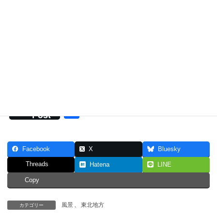
『山形市』『山形市』日本
酒好きなら一度は行くべき
店…山形駅前「おしょうし
な」さんで味わう酒と肴の
幸せ時間
2026年3月16日
風景
F
T
E
Li
H
Share
a
wi
m
n
at
共
Post
c
tt
ail
e
e
有
e
er
n
Facebook
X
Bluesky
b
a
Threads
Hatena
LINE
o
Copy
o
k
風景
、
東北地方
カテゴリー