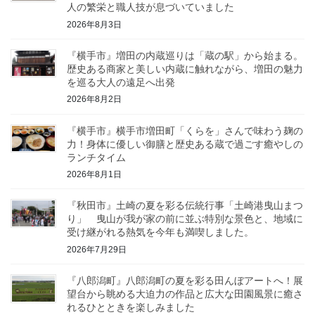
人の繁栄と職人技が息づいていました
2026年8月3日
『横手市』増田の内蔵巡りは「蔵の駅」から始まる。
歴史ある商家と美しい内蔵に触れながら、増田の魅力
を巡る大人の遠足へ出発
2026年8月2日
『横手市』横手市増田町「くらを」さんで味わう麹の
力！身体に優しい御膳と歴史ある蔵で過ごす癒やしの
ランチタイム
2026年8月1日
『秋田市』土崎の夏を彩る伝統行事「土崎港曳山まつ
り」 曳山が我が家の前に並ぶ特別な景色と、地域に
受け継がれる熱気を今年も満喫しました。
2026年7月29日
『八郎潟町』八郎潟町の夏を彩る田んぼアートへ！展
望台から眺める大迫力の作品と広大な田園風景に癒さ
れるひとときを楽しみました