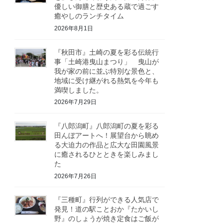
優しい御膳と歴史ある蔵で過ごす
癒やしのランチタイム
2026年8月1日
『秋田市』土崎の夏を彩る伝統行
事「土崎港曳山まつり」 曳山が
我が家の前に並ぶ特別な景色と、
地域に受け継がれる熱気を今年も
満喫しました。
2026年7月29日
『八郎潟町』八郎潟町の夏を彩る
田んぼアートへ！展望台から眺め
る大迫力の作品と広大な田園風景
に癒されるひとときを楽しみまし
た
2026年7月26日
『三種町』行列ができる人気店で
発見！道の駅ことおか『たかいし
野』のしょうが焼き定食はご飯が