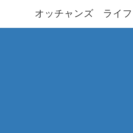
コ
ナ
ン
ビ
オッチャンズ ライフ
テ
ゲ
ン
ー
ツ
シ
へ
ョ
ス
ン
キ
に
ッ
移
プ
動