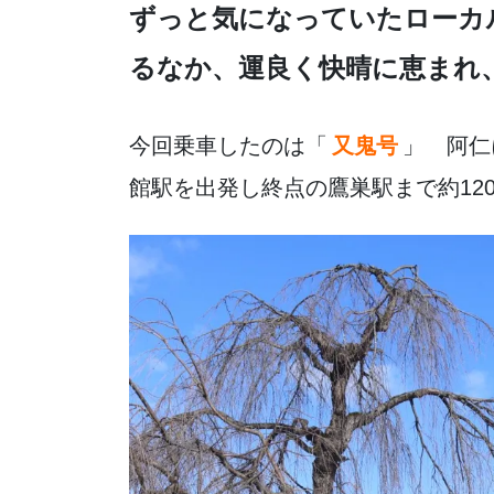
e
er
n
ずっと気になっていたローカル
b
a
るなか、運良く快晴に恵まれ
o
o
k
今回乗車したのは「
又鬼号
」 阿仁
館駅を出発し終点の鷹巣駅まで約12