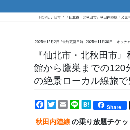
HOME
日常
『仙北市・北秋田市』秋田内陸線「又鬼
2025年12月2日
/ 最終更新日時 :
2025年11月30日
オッチ
『仙北市・北秋田市』
館から鷹巣までの12
の絶景ローカル線旅で
F
T
E
Li
H
Share
a
wi
m
n
at
秋田内陸線
c
tt
ail
の乗り放題チケッ
e
e