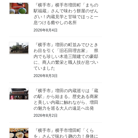
『横手市』横手市増田町「まちの
駅福蔵」さんで味わう餅屋のぜん
ざい！内蔵見学と甘味でほっと一
息つける癒やしの名所
2026年8月4日
『横手市』増田の町並みでひとき
わ目を引く「旧石田理吉家」 県
内でも珍しい木造三階建ての豪邸
に、商人の繁栄と職人技が息づい
ていました
2026年8月3日
『横手市』増田の内蔵巡りは「蔵
の駅」から始まる。歴史ある商家
と美しい内蔵に触れながら、増田
の魅力を巡る大人の遠足へ出発
2026年8月2日
『横手市』横手市増田町「くら
を」さんで味わう麹の力！身体に