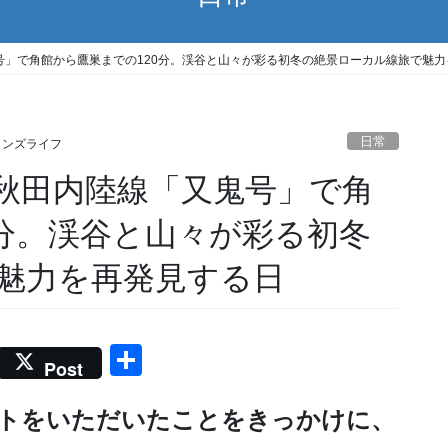
号」で角館から鷹巣までの120分。渓谷と山々が彩る初冬の絶景ローカル線旅で魅力
日常
ャンズライフ
秋田内陸線「又鬼号」で角
0分。渓谷と山々が彩る初冬
魅力を再発見する日
共
Post
有
トをいただいたことをきっかけに、