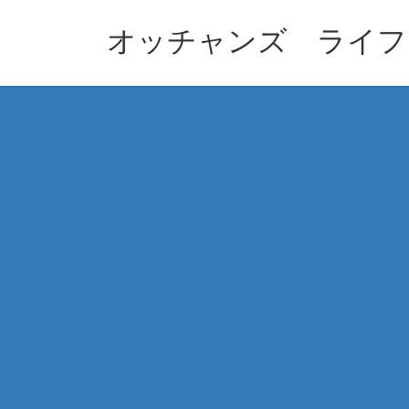
コ
ナ
ン
ビ
オッチャンズ ライフ
テ
ゲ
ン
ー
ツ
シ
へ
ョ
ス
ン
キ
に
ッ
移
プ
動