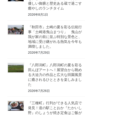
優しい御膳と歴史ある蔵で過ごす
癒やしのランチタイム
2026年8月1日
『秋田市』土崎の夏を彩る伝統行
事「土崎港曳山まつり」 曳山が
我が家の前に並ぶ特別な景色と、
地域に受け継がれる熱気を今年も
満喫しました。
2026年7月29日
『八郎潟町』八郎潟町の夏を彩る
田んぼアートへ！展望台から眺め
る大迫力の作品と広大な田園風景
に癒されるひとときを楽しみまし
た
2026年7月26日
『三種町』行列ができる人気店で
発見！道の駅ことおか『たかいし
野』のしょうが焼き定食はご飯が