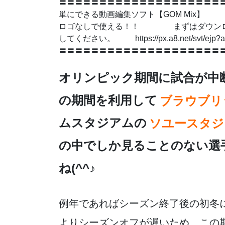
〓〓〓〓〓〓〓〓〓〓〓〓〓〓〓〓〓〓〓〓〓
c
tt
ail
e
e
単にできる動画編集ソフト【GOM Mix
e
er
n
ロゴなしで使える！！ まずはダウンロー
b
a
してください。 https://px.a8.net/svt/ej
〓〓〓〓〓〓〓〓〓〓〓〓〓〓〓〓〓〓〓〓
o
o
オリンピック期間に試合が中
k
の期間を利用して
ブラウブリ
ムスタジアムの
ソユースタジ
の中でしか見ることのない選
ね(^^♪
例年であればシーズン終了後の初冬
よりシーズンオフが遅いため、この