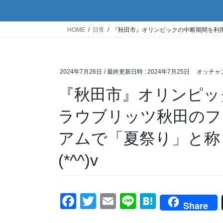
HOME
日常
『秋田市』オリンピックの中断期間を利用
2024年7月26日
/ 最終更新日時 :
2024年7月25日
オッチャ
『秋田市』オリンピッ
ラウブリッツ秋田のフ
アムで「夏祭り」と称
(*^^)v
F
T
E
Li
H
Share
a
wi
m
n
at