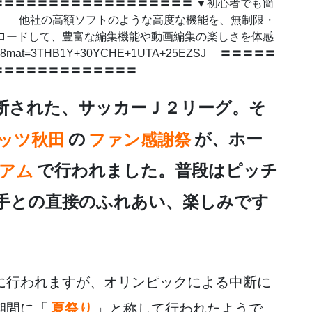
〓〓〓〓〓〓〓〓〓〓〓〓〓〓〓〓〓 ▼初心者でも簡
】 他社の高額ソフトのような高度な機能を、無制限・
ドして、豊富な編集機能や動画編集の楽しさを体感
p?a8mat=3THB1Y+30YCHE+1UTA+25EZSJ 〓〓〓〓〓
〓〓〓〓〓〓〓〓〓〓〓〓〓
断された、サッカーＪ２リーグ。そ
ッツ秋田
の
ファン感謝祭
が、ホー
アム
で行われました。普段はピッチ
手との直接のふれあい、楽しみです
に行われますが、オリンピックによる中断に
期間に「
夏祭り
」と称して行われたようで