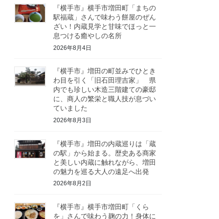
『横手市』横手市増田町「まちの
駅福蔵」さんで味わう餅屋のぜん
ざい！内蔵見学と甘味でほっと一
息つける癒やしの名所
2026年8月4日
『横手市』増田の町並みでひとき
わ目を引く「旧石田理吉家」 県
内でも珍しい木造三階建ての豪邸
に、商人の繁栄と職人技が息づい
ていました
2026年8月3日
『横手市』増田の内蔵巡りは「蔵
の駅」から始まる。歴史ある商家
と美しい内蔵に触れながら、増田
の魅力を巡る大人の遠足へ出発
2026年8月2日
『横手市』横手市増田町「くら
を」さんで味わう麹の力！身体に