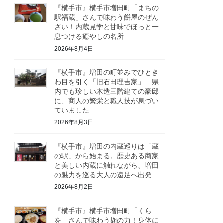
『横手市』横手市増田町「まちの
駅福蔵」さんで味わう餅屋のぜん
ざい！内蔵見学と甘味でほっと一
息つける癒やしの名所
2026年8月4日
『横手市』増田の町並みでひとき
わ目を引く「旧石田理吉家」 県
内でも珍しい木造三階建ての豪邸
に、商人の繁栄と職人技が息づい
ていました
2026年8月3日
『横手市』増田の内蔵巡りは「蔵
の駅」から始まる。歴史ある商家
と美しい内蔵に触れながら、増田
の魅力を巡る大人の遠足へ出発
2026年8月2日
『横手市』横手市増田町「くら
を」さんで味わう麹の力！身体に