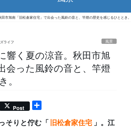
秋田市旭南「旧松倉家住宅」で出会った風鈴の音と、竿燈の歴史を感じるひととき
風景
ズライフ
に響く夏の涼音。秋田市旭
出会った風鈴の音と、竿燈
き。
共
Post
有
っそりと佇む「
旧松倉家住宅
」。江