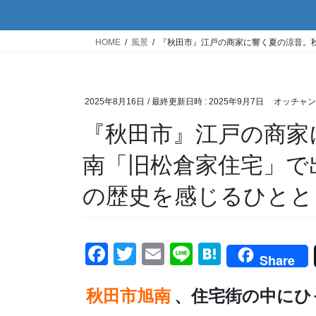
HOME
風景
『秋田市』江戸の商家に響く夏の涼音。
2025年8月16日
/ 最終更新日時 :
2025年9月7日
オッチャン
『秋田市』江戸の商家
南「旧松倉家住宅」で
の歴史を感じるひとと
F
T
E
Li
H
Share
a
wi
m
n
at
秋田市旭南
c
tt
ail
、住宅街の中にひ
e
e