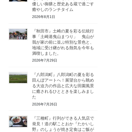
優しい御膳と歴史ある蔵で過ごす
癒やしのランチタイム
2026年8月1日
『秋田市』土崎の夏を彩る伝統行
事「土崎港曳山まつり」 曳山が
我が家の前に並ぶ特別な景色と、
地域に受け継がれる熱気を今年も
満喫しました。
2026年7月29日
『八郎潟町』八郎潟町の夏を彩る
田んぼアートへ！展望台から眺め
る大迫力の作品と広大な田園風景
に癒されるひとときを楽しみまし
た
2026年7月26日
『三種町』行列ができる人気店で
発見！道の駅ことおか『たかいし
野』のしょうが焼き定食はご飯が