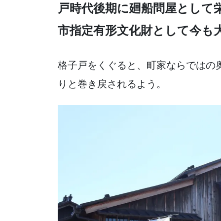
e
er
n
戸時代後期に廻船問屋として
b
a
市指定有形文化財として今も
o
o
k
格子戸をくぐると、町家ならではの
りと巻き戻されるよう。