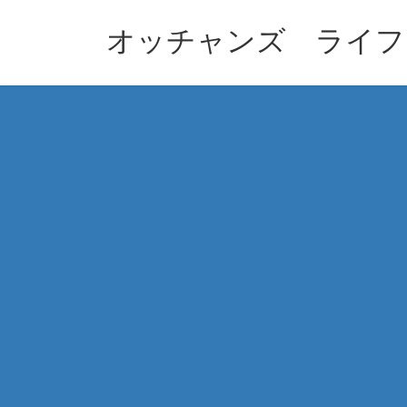
コ
ナ
ン
ビ
オッチャンズ ライフ
テ
ゲ
ン
ー
ツ
シ
へ
ョ
ス
ン
キ
に
ッ
移
プ
動