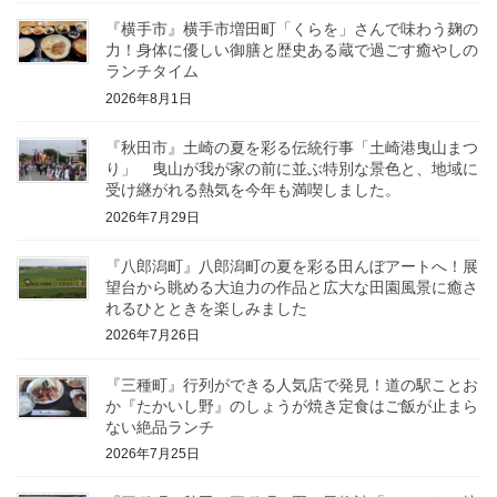
『横手市』横手市増田町「くらを」さんで味わう麹の
力！身体に優しい御膳と歴史ある蔵で過ごす癒やしの
ランチタイム
2026年8月1日
『秋田市』土崎の夏を彩る伝統行事「土崎港曳山まつ
り」 曳山が我が家の前に並ぶ特別な景色と、地域に
受け継がれる熱気を今年も満喫しました。
2026年7月29日
『八郎潟町』八郎潟町の夏を彩る田んぼアートへ！展
望台から眺める大迫力の作品と広大な田園風景に癒さ
れるひとときを楽しみました
2026年7月26日
『三種町』行列ができる人気店で発見！道の駅ことお
か『たかいし野』のしょうが焼き定食はご飯が止まら
ない絶品ランチ
2026年7月25日