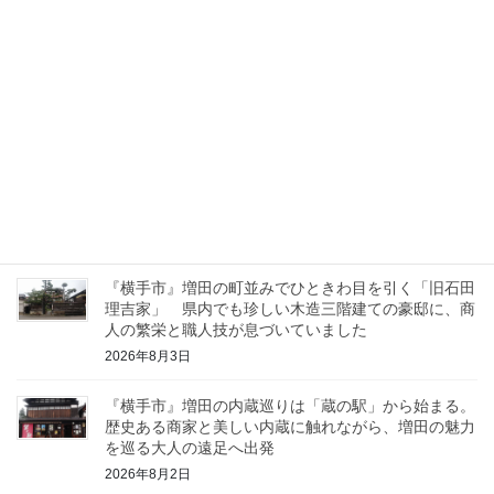
2026年8月6日
『横手市』歴史ある漆蔵で守られる日本のマンガ文
化！「ＭＧＡＣ」で知る、原画を未来へつなぐ取り組
みと増田ならではの魅力を訪ねました
2026年8月5日
『横手市』横手市増田町「まちの駅福蔵」さんで味わ
う餅屋のぜんざい！内蔵見学と甘味でほっと一息つけ
る癒やしの名所
2026年8月4日
『横手市』増田の町並みでひときわ目を引く「旧石田
理吉家」 県内でも珍しい木造三階建ての豪邸に、商
人の繁栄と職人技が息づいていました
2026年8月3日
『横手市』増田の内蔵巡りは「蔵の駅」から始まる。
歴史ある商家と美しい内蔵に触れながら、増田の魅力
を巡る大人の遠足へ出発
2026年8月2日