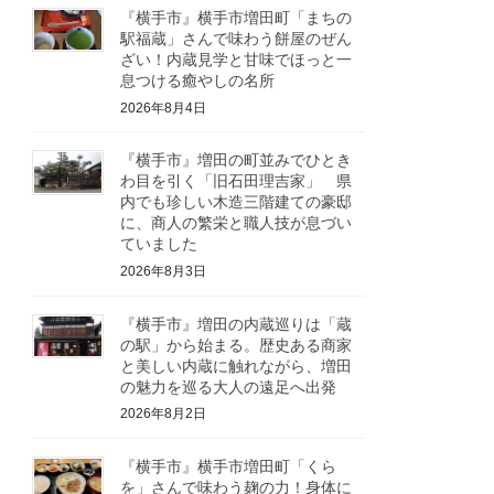
『横手市』横手市増田町「まちの
駅福蔵」さんで味わう餅屋のぜん
ざい！内蔵見学と甘味でほっと一
息つける癒やしの名所
2026年8月4日
『横手市』増田の町並みでひとき
わ目を引く「旧石田理吉家」 県
内でも珍しい木造三階建ての豪邸
に、商人の繁栄と職人技が息づい
ていました
2026年8月3日
『横手市』増田の内蔵巡りは「蔵
の駅」から始まる。歴史ある商家
と美しい内蔵に触れながら、増田
の魅力を巡る大人の遠足へ出発
2026年8月2日
『横手市』横手市増田町「くら
を」さんで味わう麹の力！身体に