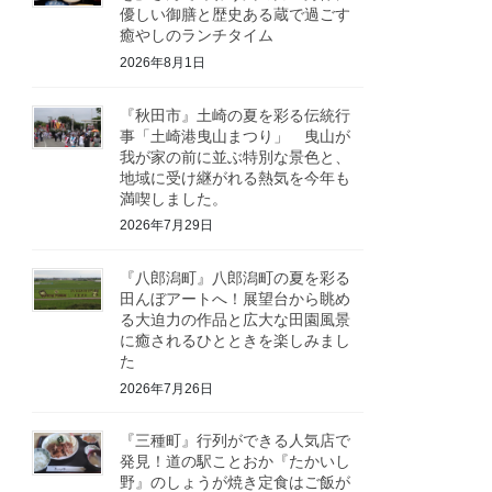
優しい御膳と歴史ある蔵で過ごす
癒やしのランチタイム
2026年8月1日
『秋田市』土崎の夏を彩る伝統行
事「土崎港曳山まつり」 曳山が
我が家の前に並ぶ特別な景色と、
地域に受け継がれる熱気を今年も
満喫しました。
2026年7月29日
『八郎潟町』八郎潟町の夏を彩る
田んぼアートへ！展望台から眺め
る大迫力の作品と広大な田園風景
に癒されるひとときを楽しみまし
た
2026年7月26日
『三種町』行列ができる人気店で
発見！道の駅ことおか『たかいし
野』のしょうが焼き定食はご飯が