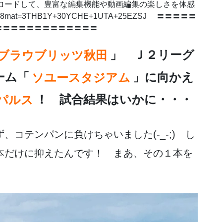
ドして、豊富な編集機能や動画編集の楽しさを体感
p?a8mat=3THB1Y+30YCHE+1UTA+25EZSJ 〓〓〓〓〓
〓〓〓〓〓〓〓〓〓〓〓〓〓
ブラウブリッツ秋田
」 Ｊ２リーグ
ーム「
ソユースタジアム
」に向かえ
パルス
！ 試合結果はいかに・・・
コテンパンに負けちゃいました(-_-;) し
本だけに抑えたんです！ まあ、その１本を