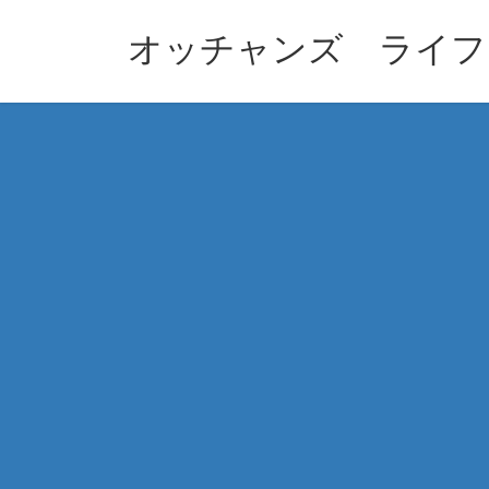
コ
ナ
ン
ビ
オッチャンズ ライフ
テ
ゲ
ン
ー
ツ
シ
へ
ョ
ス
ン
キ
に
ッ
移
プ
動