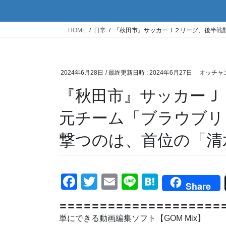
HOME
日常
『秋田市』サッカーＪ２リーグ、後半戦
2024年6月28日
/ 最終更新日時 :
2024年6月27日
オッチャ
『秋田市』サッカーＪ
元チーム「ブラウブリ
撃つのは、首位の「清
F
T
E
Li
H
Share
a
wi
m
n
at
〓〓〓〓〓〓〓〓〓〓〓〓〓〓〓〓〓〓〓〓〓
c
tt
ail
e
e
単にできる動画編集ソフト【GOM Mix