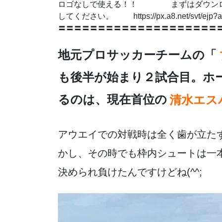
e
er
n
ロゴなしで使える！！ まずはダウンロー
b
a
してください。 https://px.a8.net/svt/ej
〓〓〓〓〓〓〓〓〓〓〓〓〓〓〓〓〓〓〓〓
o
o
地元プロサッカーチームの「
k
も後半が始まり２試合目。ホ
るのは、現在首位の
清水エス
アウエイでの対戦時は全く歯が立たず、
かし、その時でも枠内シュートは一
決められ負けたんですけどね(^^;