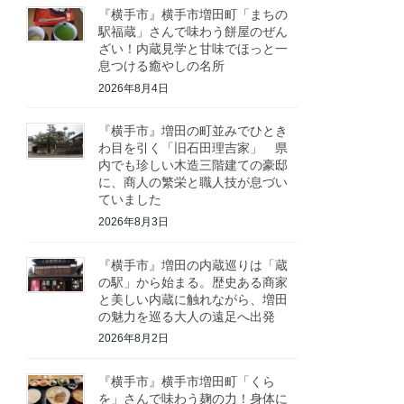
『横手市』横手市増田町「まちの
駅福蔵」さんで味わう餅屋のぜん
ざい！内蔵見学と甘味でほっと一
息つける癒やしの名所
2026年8月4日
『横手市』増田の町並みでひとき
わ目を引く「旧石田理吉家」 県
内でも珍しい木造三階建ての豪邸
に、商人の繁栄と職人技が息づい
ていました
2026年8月3日
『横手市』増田の内蔵巡りは「蔵
の駅」から始まる。歴史ある商家
と美しい内蔵に触れながら、増田
の魅力を巡る大人の遠足へ出発
2026年8月2日
『横手市』横手市増田町「くら
を」さんで味わう麹の力！身体に