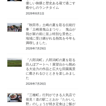
優しい御膳と歴史ある蔵で過ごす
癒やしのランチタイム
2026年8月1日
『秋田市』土崎の夏を彩る伝統行
事「土崎港曳山まつり」 曳山が
我が家の前に並ぶ特別な景色と、
地域に受け継がれる熱気を今年も
満喫しました。
2026年7月29日
『八郎潟町』八郎潟町の夏を彩る
田んぼアートへ！展望台から眺め
る大迫力の作品と広大な田園風景
に癒されるひとときを楽しみまし
た
2026年7月26日
『三種町』行列ができる人気店で
発見！道の駅ことおか『たかいし
野』のしょうが焼き定食はご飯が