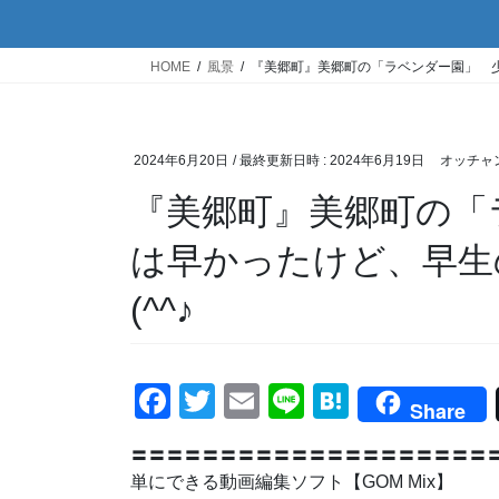
HOME
風景
『美郷町』美郷町の「ラベンダー園」 少
2024年6月20日
/ 最終更新日時 :
2024年6月19日
オッチャ
『美郷町』美郷町の「
は早かったけど、早生
(^^♪
F
T
E
Li
H
Share
a
wi
m
n
at
〓〓〓〓〓〓〓〓〓〓〓〓〓〓〓〓〓〓〓〓〓
c
tt
ail
e
e
単にできる動画編集ソフト【GOM Mix