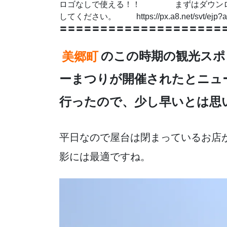
e
er
n
ロゴなしで使える！！ まずはダウンロー
b
a
してください。 https://px.a8.net/svt/ej
〓〓〓〓〓〓〓〓〓〓〓〓〓〓〓〓〓〓〓〓
o
o
美郷町
のこの時期の観光スポ
k
ーまつりが開催されたとニュ
行ったので、少し早いとは思い
平日なので屋台は閉まっているお店
影には最適ですね。