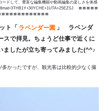
ドして、豊富な編集機能や動画編集の楽しさを体感
p?a8mat=3THB1Y+30YCHE+1UTA+25EZSJ 〓〓〓〓〓
〓〓〓〓〓〓〓〓〓〓〓〓〓
ット「
ラベンダー園
」 ラベンダ
ースで拝見。ちょうど仕事で近くに
ましたが立ち寄ってみました(^^♪
が多かったですが、観光客は比較的少なく撮