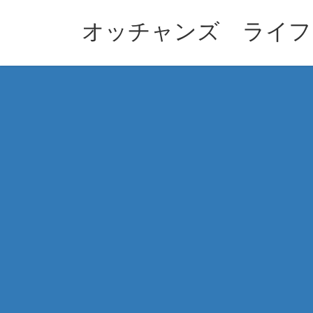
コ
ナ
ン
ビ
オッチャンズ ライフ
テ
ゲ
ン
ー
ツ
シ
へ
ョ
ス
ン
キ
に
ッ
移
プ
動