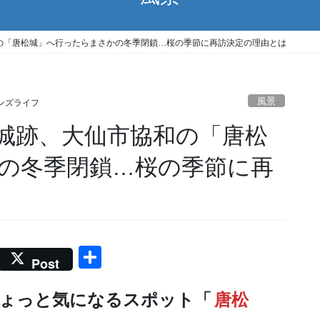
の「唐松城」へ行ったらまさかの冬季閉鎖…桜の季節に再訪決定の理由とは
風景
ンズライフ
城跡、大仙市協和の「唐松
の冬季閉鎖…桜の季節に再
共
Post
有
ょっと気になるスポット「
唐松