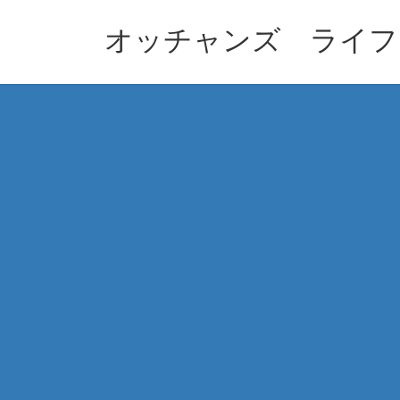
コ
ナ
ン
ビ
オッチャンズ ライフ
テ
ゲ
ン
ー
ツ
シ
へ
ョ
ス
ン
キ
に
ッ
移
プ
動