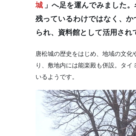
e
er
n
城
」へ足を運んでみました。
b
a
残っているわけではなく、か
o
o
られ、資料館として活用され
k
唐松城の歴史をはじめ、地域の文化
り、敷地内には能楽殿も併設。タイ
いるようです。