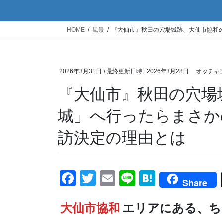
HOME
風景
『大仙市』秋田の穴場城跡、大仙市協和
2026年3月31日
/ 最終更新日時 :
2026年3月28日
オッチャ
『大仙市』秋田の穴場
城」へ行ったらまさか
訪決定の理由とは
F
T
E
Li
H
Share
a
wi
m
n
at
大仙市協和
c
tt
ail
エリアにある、ち
e
e