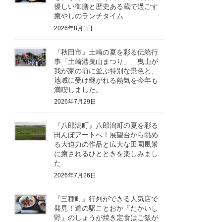
優しい御膳と歴史ある蔵で過ごす
癒やしのランチタイム
2026年8月1日
『秋田市』土崎の夏を彩る伝統行
事「土崎港曳山まつり」 曳山が
我が家の前に並ぶ特別な景色と、
地域に受け継がれる熱気を今年も
満喫しました。
2026年7月29日
『八郎潟町』八郎潟町の夏を彩る
田んぼアートへ！展望台から眺め
る大迫力の作品と広大な田園風景
に癒されるひとときを楽しみまし
た
2026年7月26日
『三種町』行列ができる人気店で
発見！道の駅ことおか『たかいし
野』のしょうが焼き定食はご飯が