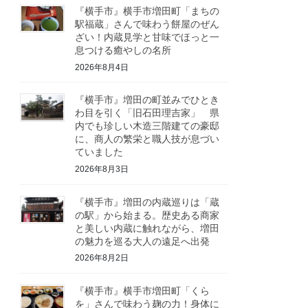
『横手市』横手市増田町「まちの
駅福蔵」さんで味わう餅屋のぜん
ざい！内蔵見学と甘味でほっと一
息つける癒やしの名所
2026年8月4日
『横手市』増田の町並みでひとき
わ目を引く「旧石田理吉家」 県
内でも珍しい木造三階建ての豪邸
に、商人の繁栄と職人技が息づい
ていました
2026年8月3日
『横手市』増田の内蔵巡りは「蔵
の駅」から始まる。歴史ある商家
と美しい内蔵に触れながら、増田
の魅力を巡る大人の遠足へ出発
2026年8月2日
『横手市』横手市増田町「くら
を」さんで味わう麹の力！身体に