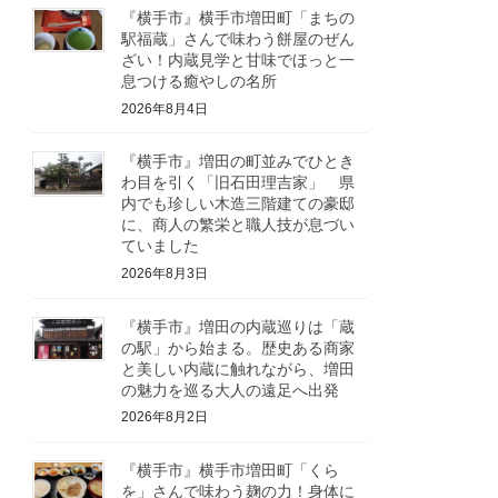
『横手市』横手市増田町「まちの
駅福蔵」さんで味わう餅屋のぜん
ざい！内蔵見学と甘味でほっと一
息つける癒やしの名所
2026年8月4日
『横手市』増田の町並みでひとき
わ目を引く「旧石田理吉家」 県
内でも珍しい木造三階建ての豪邸
に、商人の繁栄と職人技が息づい
ていました
2026年8月3日
『横手市』増田の内蔵巡りは「蔵
の駅」から始まる。歴史ある商家
と美しい内蔵に触れながら、増田
の魅力を巡る大人の遠足へ出発
2026年8月2日
『横手市』横手市増田町「くら
を」さんで味わう麹の力！身体に