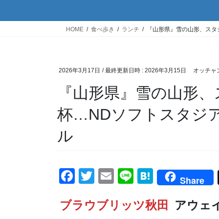
HOME
食べ歩き
ランチ
『山形県』雪の山形、スタ
2026年3月17日
/ 最終更新日時 :
2026年3月15日
オッチャ
『山形県』雪の山形、
杯…NDソフトスタジ
ル
F
T
E
Li
H
Share
a
wi
m
n
at
ブラウブリッツ秋田
c
tt
ail
e
e
アウェ