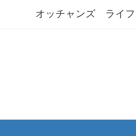
コ
ナ
ン
ビ
オッチャンズ ライフ
テ
ゲ
ン
ー
ツ
シ
へ
ョ
ス
ン
キ
に
ッ
移
プ
動