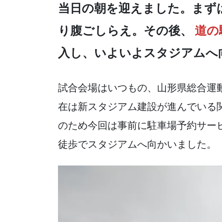
e
er
n
当日の朝を迎えました。まず
b
a
り腹ごしらえ。その後、
道の
o
o
入し、いよいよスタジアムへ
k
試合会場はいつもの、
山形県総合運
在は新スタジアム建設が進んでいる
のため今回は事前に駐車場予約サービス
徒歩でスタジアムへ向かいました。