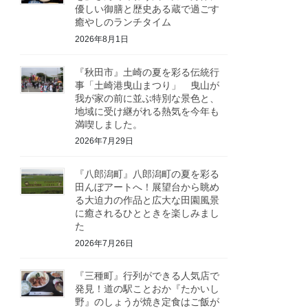
優しい御膳と歴史ある蔵で過ごす
癒やしのランチタイム
2026年8月1日
『秋田市』土崎の夏を彩る伝統行
事「土崎港曳山まつり」 曳山が
我が家の前に並ぶ特別な景色と、
地域に受け継がれる熱気を今年も
満喫しました。
2026年7月29日
『八郎潟町』八郎潟町の夏を彩る
田んぼアートへ！展望台から眺め
る大迫力の作品と広大な田園風景
に癒されるひとときを楽しみまし
た
2026年7月26日
『三種町』行列ができる人気店で
発見！道の駅ことおか『たかいし
野』のしょうが焼き定食はご飯が