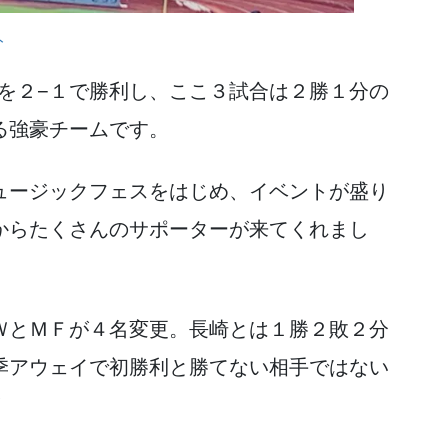
ト
を２−１で勝利し、ここ３試合は２勝１分の
る強豪チームです。
ュージックフェスをはじめ、イベントが盛り
からたくさんのサポーターが来てくれまし
ＷとＭＦが４名変更。長崎とは１勝２敗２分
季アウェイで初勝利と勝てない相手ではない
！