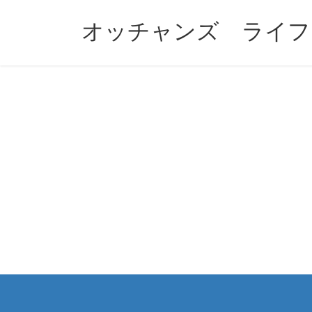
コ
ナ
ン
ビ
オッチャンズ ライフ
テ
ゲ
ン
ー
ツ
シ
へ
ョ
ス
ン
キ
に
ッ
移
プ
動