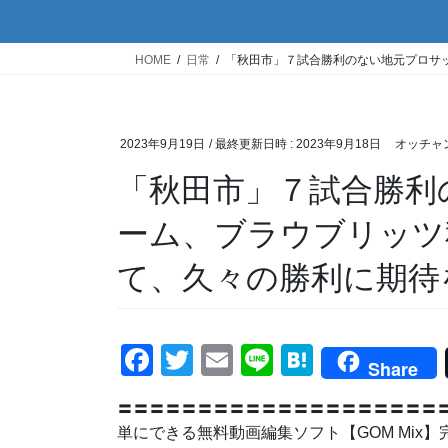
HOME
日常
「秋田市」７試合勝利のない地元プロサ
2023年9月19日
/ 最終更新日時 :
2023年9月18日
オッチャ
「秋田市」７試合勝利
ーム、ブラウブリッツ
て、久々の勝利に期待
F
T
E
Li
H
Share
a
wi
m
n
at
〓〓〓〓〓〓〓〓〓〓〓〓〓〓〓〓〓〓〓〓〓
c
tt
ail
e
e
単にできる無料動画編集ソフト【GOM M