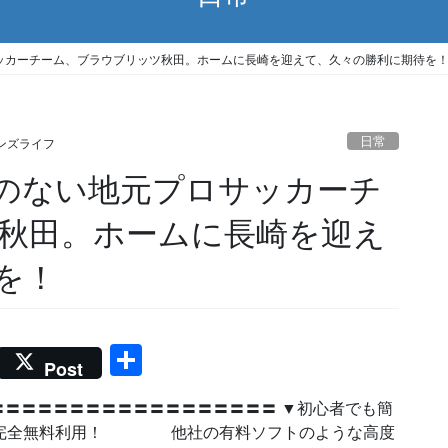
ッカーチーム、ブラウブリッツ秋田。ホームに長崎を迎えて、久々の勝利に期待を
日常
ンズライフ
のない地元プロサッカーチ
秋田。ホームに長崎を迎え
を！
共
Post
有
〓〓〓〓〓〓〓〓〓〓〓〓〓〓〓〓〓 ▼初心者でも簡
ix】完全無料利用！ 他社の有料ソフトのような高度