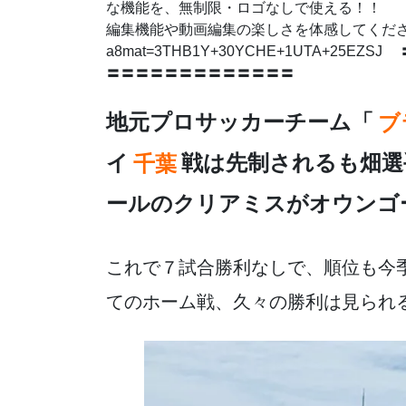
e
er
n
な機能を、無制限・ロゴなしで使える！！
b
a
編集機能や動画編集の楽しさを体感してください。 http
a8mat=3THB1Y+30YCHE+1UTA+2
o
〓〓〓〓〓〓〓〓〓〓〓〓〓
o
k
地元プロサッカーチーム「
ブ
イ
千葉
戦は先制されるも畑選
ールのクリアミスがオウンゴ
これで７試合勝利なしで、順位も今
てのホーム戦、久々の勝利は見られ