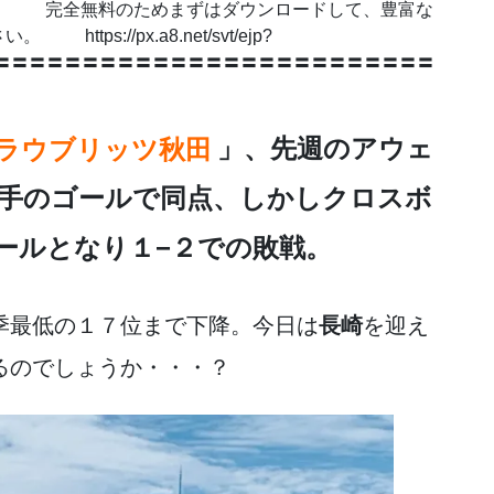
 完全無料のためまずはダウンロードして、豊富な
s://px.a8.net/svt/ejp?
5EZSJ 〓〓〓〓〓〓〓〓〓〓〓〓〓〓〓〓〓〓〓〓〓〓〓〓〓
ラウブリッツ秋田
」、先週のアウェ
手のゴールで同点、しかしクロスボ
ールとなり１−２での敗戦。
季最低の１７位まで下降。今日は
長崎
を迎え
るのでしょうか・・・？