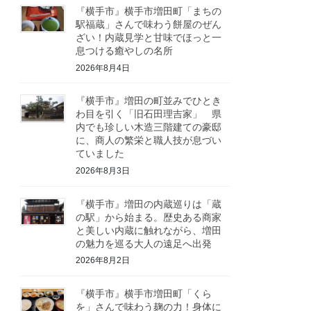
『横手市』横手市増田町「まちの
駅福蔵」さんで味わう餅屋のぜん
ざい！内蔵見学と甘味でほっと一
息つける癒やしの名所
2026年8月4日
『横手市』増田の町並みでひとき
わ目を引く「旧石田理吉家」 県
内でも珍しい木造三階建ての豪邸
に、商人の繁栄と職人技が息づい
ていました
2026年8月3日
『横手市』増田の内蔵巡りは「蔵
の駅」から始まる。歴史ある商家
と美しい内蔵に触れながら、増田
の魅力を巡る大人の遠足へ出発
2026年8月2日
『横手市』横手市増田町「くら
を」さんで味わう麹の力！身体に