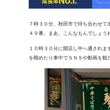
７時３０分、秋田市で待ち合わせて
４９番。まあ、こんなもんでしょうね(^
１０時３０分に開店し中へ通されま
を眺めたり車中でＳＮＳや動画を観