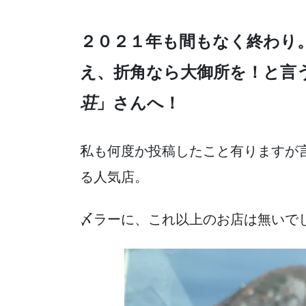
o
o
２０２１年も間もなく終わり
k
え、折角なら大御所を！と言
荘
」さんへ！
私も何度か投稿したこと有りますが
る人気店。
〆ラーに、これ以上のお店は無いでしょう