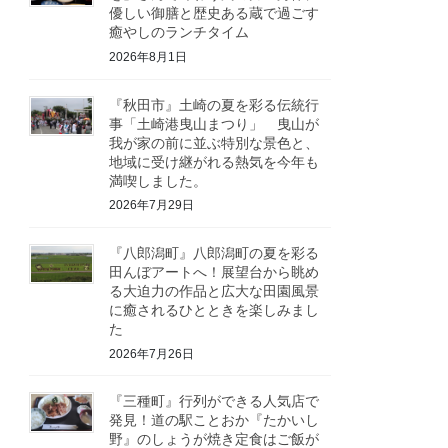
優しい御膳と歴史ある蔵で過ごす
癒やしのランチタイム
2026年8月1日
『秋田市』土崎の夏を彩る伝統行
事「土崎港曳山まつり」 曳山が
我が家の前に並ぶ特別な景色と、
地域に受け継がれる熱気を今年も
満喫しました。
2026年7月29日
『八郎潟町』八郎潟町の夏を彩る
田んぼアートへ！展望台から眺め
る大迫力の作品と広大な田園風景
に癒されるひとときを楽しみまし
た
2026年7月26日
『三種町』行列ができる人気店で
発見！道の駅ことおか『たかいし
野』のしょうが焼き定食はご飯が