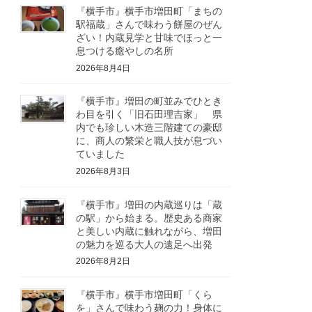
『横手市』横手市増田町「まちの
駅福蔵」さんで味わう餅屋のぜん
ざい！内蔵見学と甘味でほっと一
息つける癒やしの名所
2026年8月4日
『横手市』増田の町並みでひとき
わ目を引く「旧石田理吉家」 県
内でも珍しい木造三階建ての豪邸
に、商人の繁栄と職人技が息づい
ていました
2026年8月3日
『横手市』増田の内蔵巡りは「蔵
の駅」から始まる。歴史ある商家
と美しい内蔵に触れながら、増田
の魅力を巡る大人の遠足へ出発
2026年8月2日
『横手市』横手市増田町「くら
を」さんで味わう麹の力！身体に