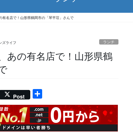
の有名店で！山形県鶴岡市の「琴平荘」さんで
ランチ
ンズライフ
、あの有名店で！山形県鶴
で
共
Post
有