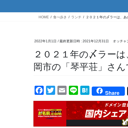
HOME
食べ歩き
ランチ
２０２１年の〆ラーは、あ
2022年1月1日
/ 最終更新日時 :
2021年12月31日
オッチャ
２０２１年の〆ラーは
岡市の「琴平荘」さん
F
T
E
Li
H
Share
a
wi
m
n
at
c
tt
ail
e
e
e
er
n
b
a