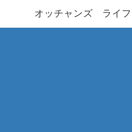
コ
ナ
ン
ビ
オッチャンズ ライフ
テ
ゲ
ン
ー
ツ
シ
へ
ョ
ス
ン
キ
に
ッ
移
プ
動