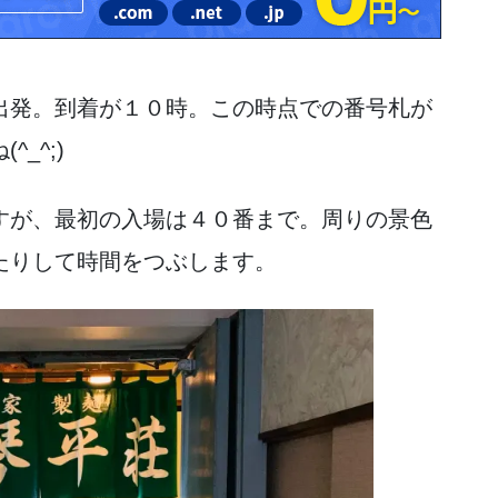
出発。到着が１０時。この時点での番号札が
_^;)
すが、最初の入場は４０番まで。周りの景色
たりして時間をつぶします。