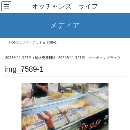
コ
ナ
オッチャンズ ライフ
ン
ビ
テ
ゲ
ン
ー
メディア
ツ
シ
へ
ョ
ス
ン
HOME
メディア
img_7589-1
キ
に
ッ
移
プ
動
2024年11月27日
/ 最終更新日時 :
2024年11月27日
オッチャンズライフ
img_7589-1