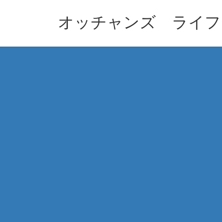
コ
ナ
ン
ビ
オッチャンズ ライフ
テ
ゲ
ン
ー
ツ
シ
へ
ョ
ス
ン
キ
に
ッ
移
プ
動