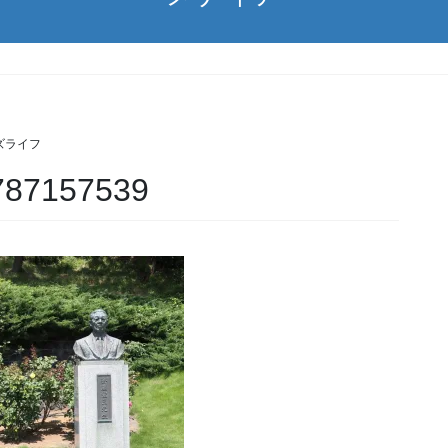
ズライフ
787157539