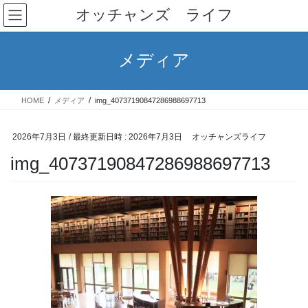
コ
ナ
オッチャンズ ライフ
ン
ビ
テ
ゲ
ン
ー
メディア
ツ
シ
へ
ョ
ス
ン
HOME
メディア
img_40737190847286988697713
キ
に
ッ
移
プ
動
2026年7月3日
/ 最終更新日時 :
2026年7月3日
オッチャンズライフ
img_40737190847286988697713