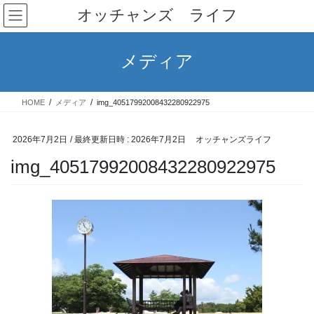
コ
ナ
オッチャンズ ライフ
ン
ビ
テ
ゲ
ン
ー
メディア
ツ
シ
へ
ョ
ス
ン
HOME
メディア
img_40517992008432280922975
キ
に
ッ
移
プ
動
2026年7月2日
/ 最終更新日時 :
2026年7月2日
オッチャンズライフ
img_40517992008432280922975