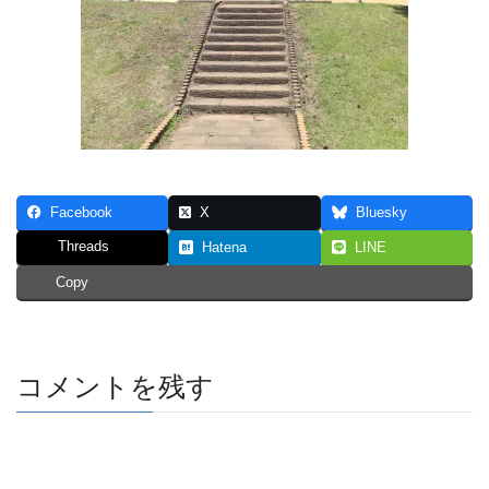
Facebook
X
Bluesky
Threads
Hatena
LINE
Copy
コメントを残す