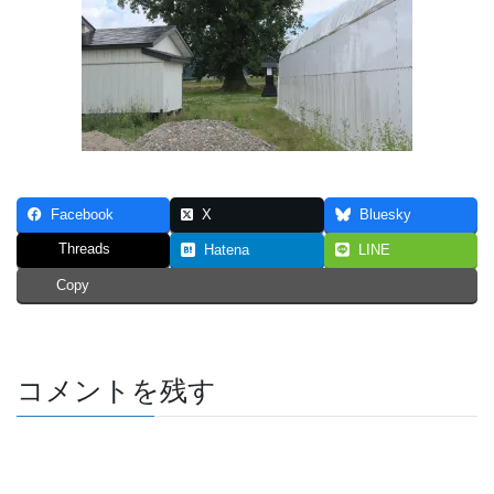
Facebook
X
Bluesky
Threads
Hatena
LINE
Copy
コメントを残す