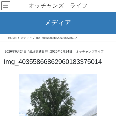
コ
ナ
オッチャンズ ライフ
ン
ビ
テ
ゲ
ン
ー
メディア
ツ
シ
へ
ョ
ス
ン
HOME
メディア
img_40355866862960183375014
キ
に
ッ
移
プ
動
2026年6月24日
/ 最終更新日時 :
2026年6月24日
オッチャンズライフ
img_40355866862960183375014