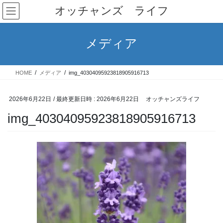
コ
ナ
オッチャンズ ライフ
ン
ビ
テ
ゲ
ン
ー
メディア
ツ
シ
へ
ョ
ス
ン
HOME
メディア
img_40304095923818905916713
キ
に
ッ
移
プ
動
2026年6月22日
/ 最終更新日時 :
2026年6月22日
オッチャンズライフ
img_40304095923818905916713