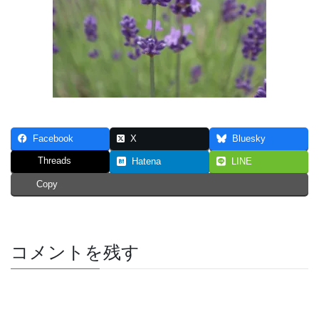
Facebook
X
Bluesky
Threads
Hatena
LINE
Copy
コメントを残す