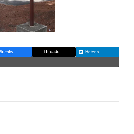
Threads
Bluesky
Hatena