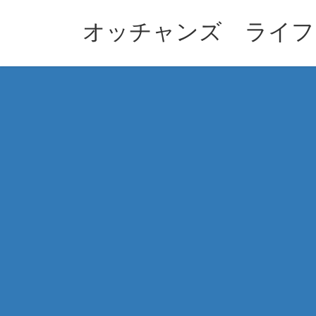
コ
ナ
ン
ビ
オッチャンズ ライフ
テ
ゲ
ン
ー
ツ
シ
へ
ョ
ス
ン
キ
に
ッ
移
プ
動