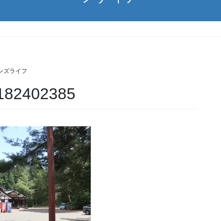
ンズライフ
182402385