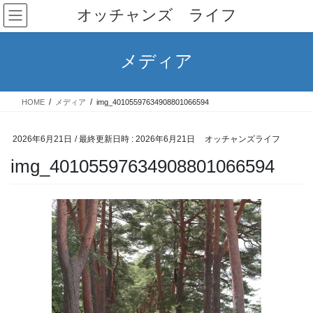
コ
ナ
オッチャンズ ライフ
ン
ビ
テ
ゲ
ン
ー
メディア
ツ
シ
へ
ョ
ス
ン
HOME
メディア
img_40105597634908801066594
キ
に
ッ
移
プ
動
2026年6月21日
/ 最終更新日時 :
2026年6月21日
オッチャンズライフ
img_40105597634908801066594