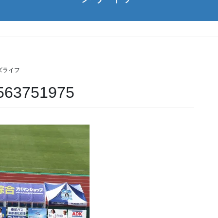
ズライフ
563751975