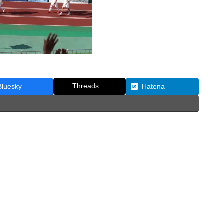
Threads
Bluesky
Hatena