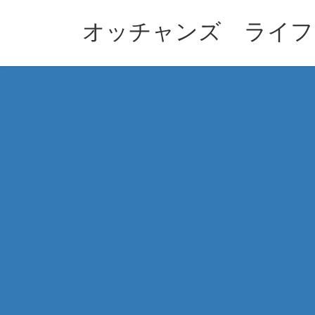
コ
ナ
ン
ビ
オッチャンズ ライフ
テ
ゲ
ン
ー
ツ
シ
へ
ョ
ス
ン
キ
に
ッ
移
プ
動