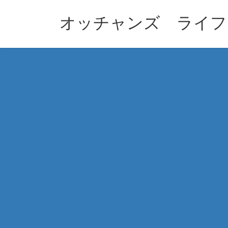
コ
ナ
ン
ビ
オッチャンズ ライフ
テ
ゲ
ン
ー
ツ
シ
へ
ョ
ス
ン
キ
に
ッ
移
プ
動