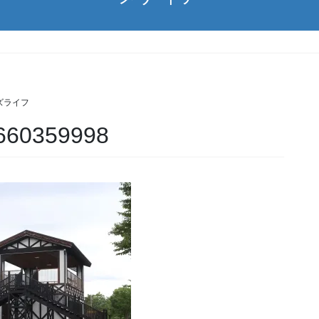
ズライフ
660359998