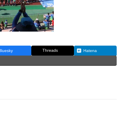
Threads
Bluesky
Hatena