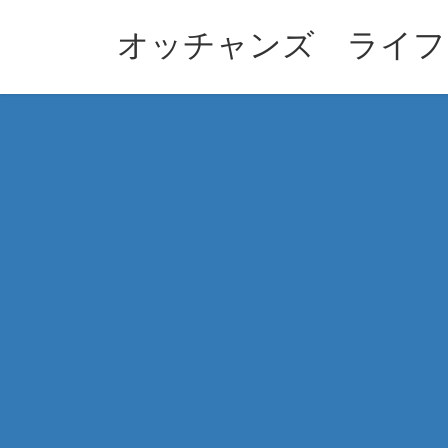
コ
ナ
ン
ビ
オッチャンズ ライフ
テ
ゲ
ン
ー
ツ
シ
へ
ョ
ス
ン
キ
に
ッ
移
プ
動