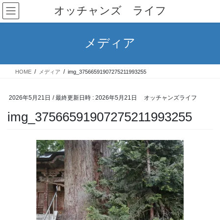
コ
ナ
オッチャンズ ライフ
ン
ビ
テ
ゲ
ン
ー
メディア
ツ
シ
へ
ョ
ス
ン
HOME
メディア
img_37566591907275211993255
キ
に
ッ
移
プ
動
2026年5月21日
/ 最終更新日時 :
2026年5月21日
オッチャンズライフ
img_37566591907275211993255