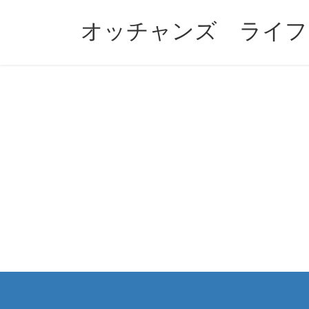
コ
ナ
ン
ビ
オッチャンズ ライフ
テ
ゲ
ン
ー
ツ
シ
へ
ョ
ス
ン
キ
に
ッ
移
プ
動