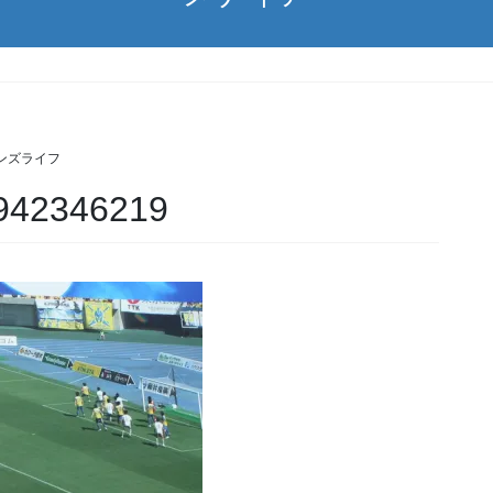
ンズライフ
942346219