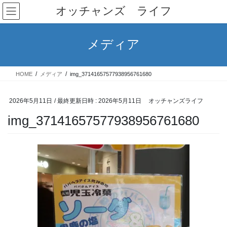
コ
ナ
オッチャンズ ライフ
ン
ビ
テ
ゲ
ン
ー
メディア
ツ
シ
へ
ョ
ス
ン
HOME
メディア
img_37141657577938956761680
キ
に
ッ
移
プ
動
2026年5月11日
/ 最終更新日時 :
2026年5月11日
オッチャンズライフ
img_37141657577938956761680