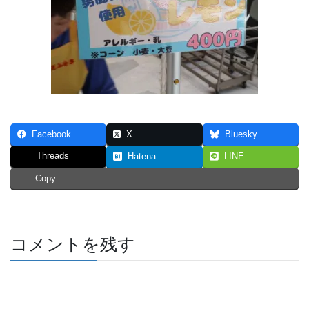
Facebook
X
Bluesky
Threads
Hatena
LINE
Copy
コメントを残す