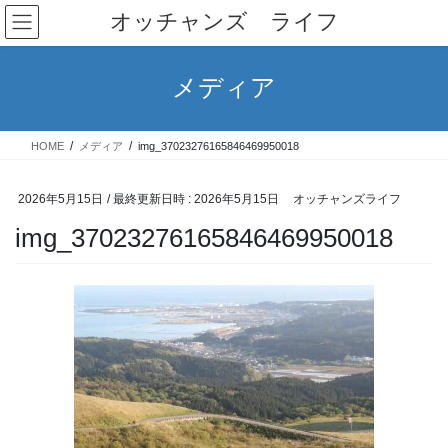
コ
ナ
オッチャンズ ライフ
ン
ビ
テ
ゲ
ン
ー
メディア
ツ
シ
へ
ョ
ス
ン
HOME
メディア
img_37023276165846469950018
キ
に
ッ
移
プ
動
2026年5月15日
/ 最終更新日時 :
2026年5月15日
オッチャンズライフ
img_37023276165846469950018