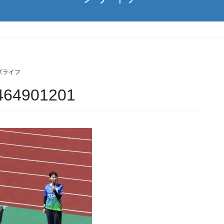
ズライフ
464901201