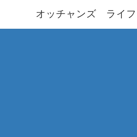
コ
ナ
ン
ビ
オッチャンズ ライフ
テ
ゲ
ン
ー
ツ
シ
へ
ョ
ス
ン
キ
に
ッ
移
プ
動