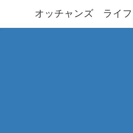
コ
ナ
ン
ビ
オッチャンズ ライフ
テ
ゲ
ン
ー
ツ
シ
へ
ョ
ス
ン
キ
に
ッ
移
プ
動