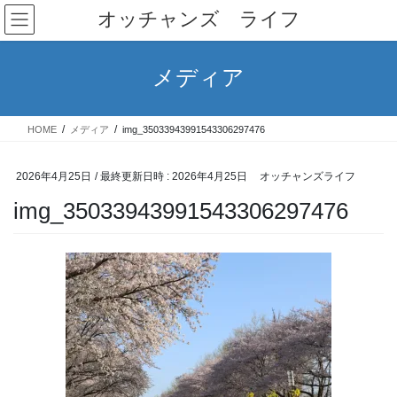
コ
ナ
オッチャンズ ライフ
ン
ビ
テ
ゲ
ン
ー
メディア
ツ
シ
へ
ョ
ス
ン
HOME
メディア
img_35033943991543306297476
キ
に
ッ
移
プ
動
2026年4月25日
/ 最終更新日時 :
2026年4月25日
オッチャンズライフ
img_35033943991543306297476