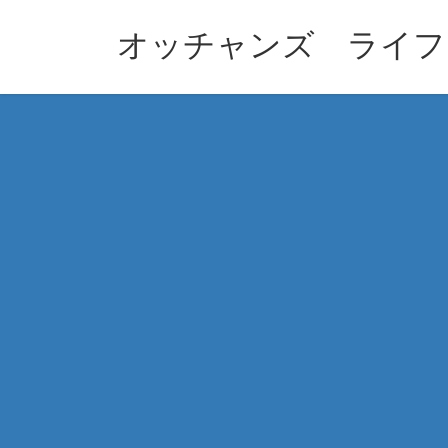
コ
ナ
ン
ビ
オッチャンズ ライフ
テ
ゲ
ン
ー
ツ
シ
へ
ョ
ス
ン
キ
に
ッ
移
プ
動