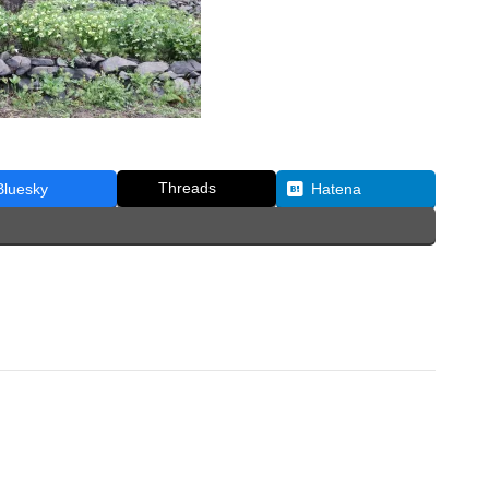
Threads
Bluesky
Hatena