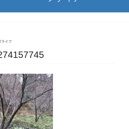
ズライフ
274157745