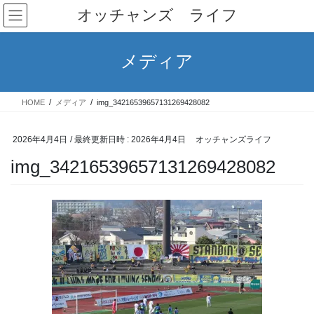
コ
ナ
オッチャンズ ライフ
ン
ビ
テ
ゲ
ン
ー
メディア
ツ
シ
へ
ョ
ス
ン
HOME
メディア
img_34216539657131269428082
キ
に
ッ
移
プ
動
2026年4月4日
/ 最終更新日時 :
2026年4月4日
オッチャンズライフ
img_34216539657131269428082