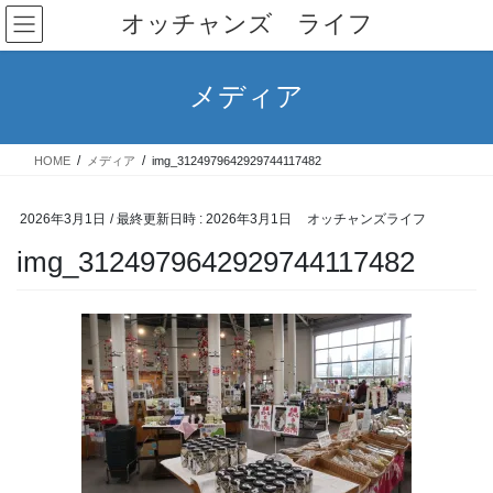
コ
ナ
オッチャンズ ライフ
ン
ビ
テ
ゲ
ン
ー
メディア
ツ
シ
へ
ョ
ス
ン
HOME
メディア
img_3124979642929744117482
キ
に
ッ
移
プ
動
2026年3月1日
/ 最終更新日時 :
2026年3月1日
オッチャンズライフ
img_3124979642929744117482