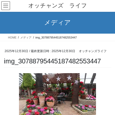
コ
ナ
オッチャンズ ライフ
ン
ビ
テ
ゲ
ン
ー
メディア
ツ
シ
へ
ョ
ス
ン
HOME
メディア
img_30788795445187482553447
キ
に
ッ
移
プ
動
2025年12月30日
/ 最終更新日時 :
2025年12月30日
オッチャンズライフ
img_30788795445187482553447