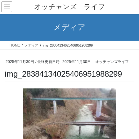
コ
ナ
オッチャンズ ライフ
ン
ビ
テ
ゲ
ン
ー
メディア
ツ
シ
へ
ョ
ス
ン
HOME
メディア
img_28384134025406951988299
キ
に
ッ
移
プ
動
2025年11月30日
/ 最終更新日時 :
2025年11月30日
オッチャンズライフ
img_28384134025406951988299